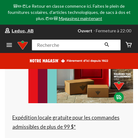
🎒✏️📒Le Retour en classe commence ici. Faites le plein de
fournitures scolaires, d'articles technologiques, de sacs à dos et
plus.📒✏️🎒
Magasinez maintenant
votre
Ouvert
⋅ Fermeture à 22:00
Leduc, AB
magasin
préféré
est
Recherche
Leduc,
AB,
courament
Ouvert,
Fermeture
à
à
22:00
cliquer
pour
changer
Expédition locale gratuite pour les commandes
admissibles de plus de 99 $*