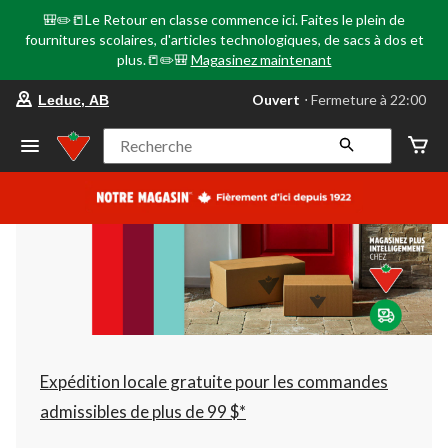
🎒✏️📒Le Retour en classe commence ici. Faites le plein de
fournitures scolaires, d'articles technologiques, de sacs à dos et
plus.📒✏️🎒
Magasinez maintenant
votre
Ouvert
⋅ Fermeture à 22:00
Leduc, AB
magasin
préféré
est
Recherche
Leduc,
AB,
courament
Ouvert,
Fermeture
à
à
22:00
cliquer
pour
changer
Expédition locale gratuite pour les commandes
admissibles de plus de 99 $*