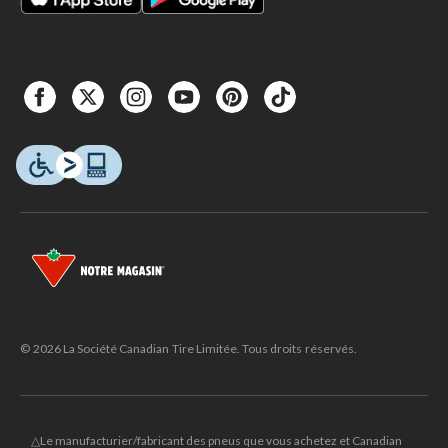
© 2026 La Société Canadian Tire Limitée. Tous droits réservés.
△Le manufacturier/fabricant des pneus que vous achetez et Canadian