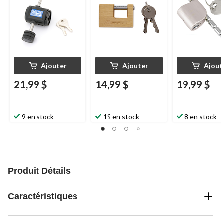
Ajouter
Ajouter
Ajou
21,99 $
14,99 $
19,99 $
9 en stock
19 en stock
8 en stock
Produit Détails
Caractéristiques