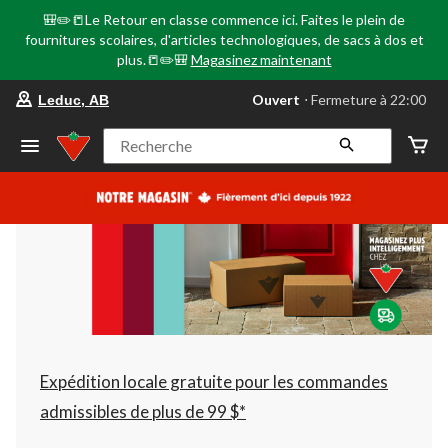
🎒✏️📒Le Retour en classe commence ici. Faites le plein de
fournitures scolaires, d'articles technologiques, de sacs à dos et
plus.📒✏️🎒
Magasinez maintenant
votre
Ouvert
⋅ Fermeture à 22:00
Leduc, AB
magasin
préféré
est
Recherche
Leduc,
AB,
courament
Ouvert,
Fermeture
à
à
22:00
cliquer
pour
changer
Expédition locale gratuite pour les commandes
admissibles de plus de 99 $*