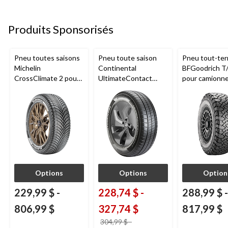
Produits Sponsorisés
Pneu toutes saisons
Pneu toute saison
Pneu tout-ter
Michelin
Continental
BFGoodrich T
CrossClimate 2 pour
UltimateContact
pour camionne
véhicules de tourisme
pour véhicules de
VUS
et multisegments
tourisme et
multisegments
Options
Options
Option
229,99 $
-
228,74 $
-
288,99 $
-
806,99 $
327,74 $
817,99 $
304,99 $
-