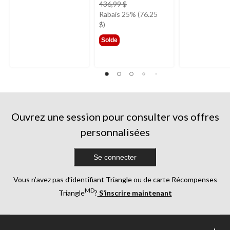
prix
436,99 $
était
Rabais 25% (76.25
à
$)
partir
Solde
de
304,99 $
Ouvrez une session pour consulter vos offres
personnalisées
Se connecter
Vous n’avez pas d’identifiant Triangle ou de carte Récompenses
MD
Triangle
?
S’inscrire maintenant