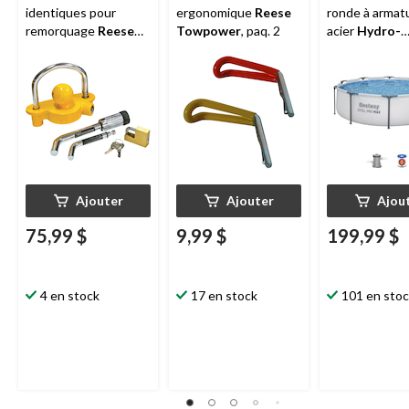
identiques pour
ergonomique
Reese
ronde à armat
remorquage
Reese
Towpower
, paq. 2
acier
Hydro-
Towpower
force
MC Pro 
pi x 30 po
Ajouter
Ajouter
Ajou
75,99 $
9,99 $
199,99 $
4 en stock
17 en stock
101 en sto