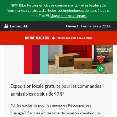
🎒✏️📒Le Retour en classe commence ici. Faites le plein de
fournitures scolaires, d'articles technologiques, de sacs à dos et
plus.📒✏️🎒
Magasinez maintenant
votre
Ouvert
⋅ Fermeture à 22:00
Leduc, AB
magasin
préféré
est
Leduc,
AB,
courament
Ouvert,
Fermeture
à
à
22:00
cliquer
pour
changer
Expédition locale gratuite pour les commandes
admissibles de plus de 99 $*
*Offre exclusive pour les membres Récompenses
MD
Triangle
sur les articles avec la livraison standard.
En