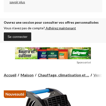
savoir plus
Ouvrez une session pour consulter vos offres personnalisées
Vous n’avez pas de compte?
Adhérez maintenant
Se connecter
Sponsorisé
Accueil
Maison
Chauffage, climatisation et ...
Ventila