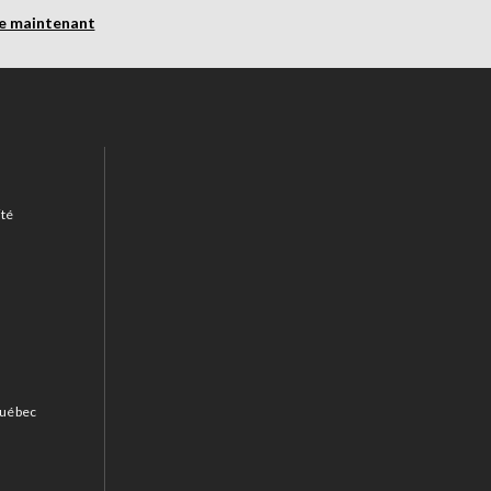
re maintenant
ité
 Québec