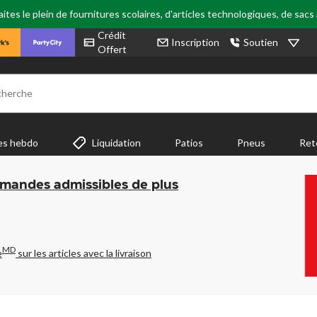
tes le plein de fournitures scolaires, d'articles technologiques, de sacs
Crédit
Inscription
Soutien
Offert
cherche
es hebdo
Liquidation
Patios
Pneus
Ret
mmandes admissibles de plus
MD
e
sur les articles avec la livraison