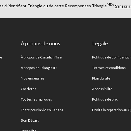
MD
as d’identifiant Triangle ou de carte Récompenses Triangle
?
S’inscri
À propos de nous
Légale
re
À propos de Canadian Tire
Politique de confidential
À propos de Triangle ID
Termes et conditions
Nos enseignes
Plan du site
Carrières
Accessibilité
Toutes les marques
Politique de prix
Testé pour la vie en Canada
Droit à la réparation au
Bon Départ
Durabilité