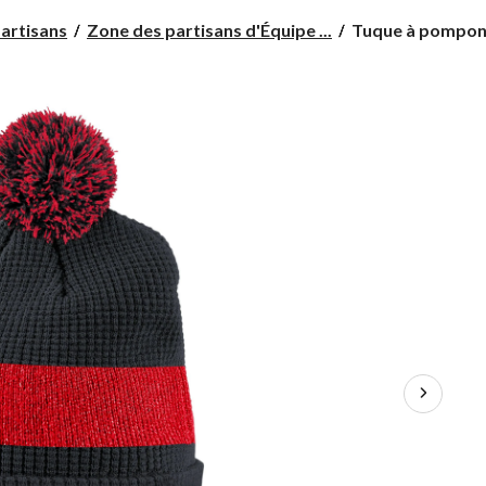
Tuque
artisans
Zone des partisans d'Équipe ...
Tuque à pompon 
à
pompon
Nike
Équipe
Canada
Sideline