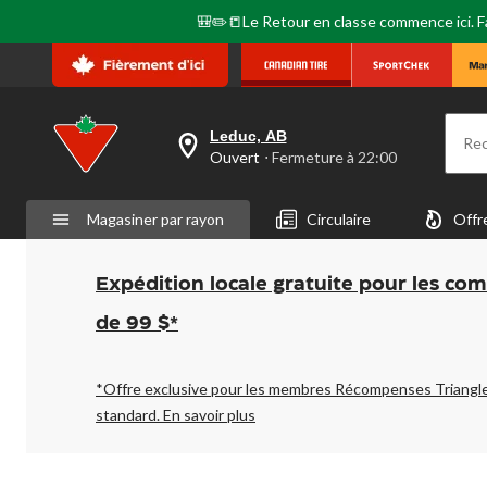
🎒✏️📒Le Retour en classe commence ici. Fai
Leduc, AB
Re
votre
Ouvert
⋅ Fermeture à 22:00
magasin
préféré
est
Magasiner par rayon
Circulaire
Offr
Leduc,
AB,
courament
Ouvert,
Expédition locale gratuite pour les co
Fermeture
à
de 99 $*
à
22:00
cliquer
pour
*Offre exclusive pour les membres Récompenses Triangl
changer
standard.
En savoir plus