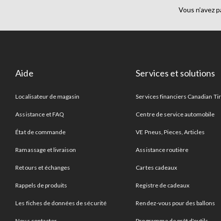
Vous n’avez p
Aide
Services et solutions
Localisateur de magasin
Services financiers Canadian Ti
Assistance et FAQ
Centre de service automobile
État de commande
VE Pneus, Pieces, Articles
Ramassage et livraison
Assistance routière
Retours et échanges
Cartes cadeaux
Rappels de produits
Registre de cadeaux
Les fiches de données de sécurité
Rendez-vous pour des ballons
Nous contacter
Programme de prêt d'outils