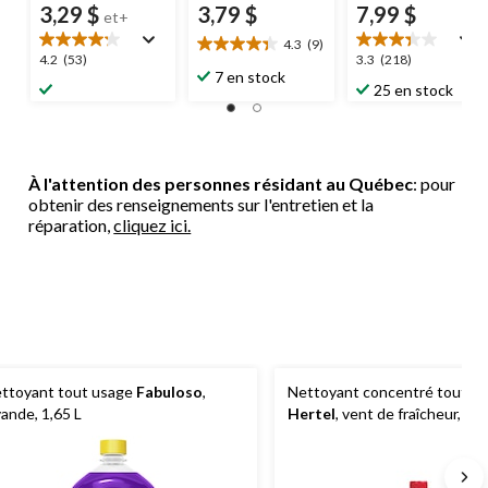
3,29 $
3,79 $
7,99 $
et+
4.3
(9)
4.3
4.2
3.3
4.2
(53)
3.3
(218)
étoile(s)
7 en stock
étoile(s)
étoile(s)
25 en stock
sur
sur
sur
5.
5.
5.
9
53
218
évaluations
évaluations
évaluations
À l'attention des personnes résidant au Québec
: pour
obtenir des renseignements sur l'entretien et la
réparation,
cliquez ici.
ttoyant tout usage
Fabuloso
,
Nettoyant concentré tout u
vande, 1,65 L
Hertel
, vent de fraîcheur, 80