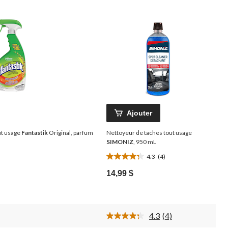
Ajouter
ut usage
Fantastik
Original, parfum
Nettoyeur de taches tout usage
SIMONIZ
, 950 mL
4.3
(4)
4.3
étoile(s)
14,99 $
sur
5.
4
évaluations
4.3
(4)
Lire
les