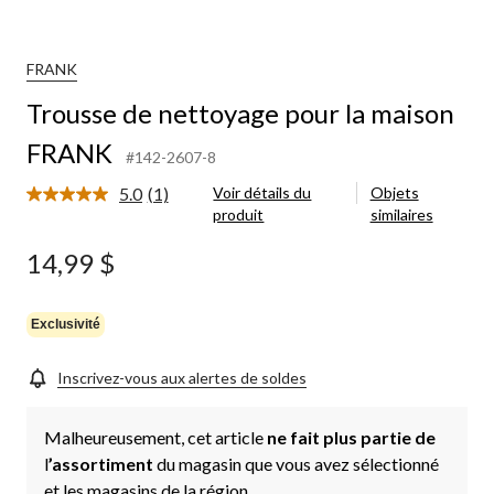
FRANK
Trousse de nettoyage pour la maison
FRANK
#142-2607-8
5.0
(1)
Voir détails du
Objets
Lire
produit
similaires
1
commentaire.
Lien
14,99 $
vers
la
même
page.
Exclusivité
Inscrivez-vous aux alertes de soldes
Malheureusement, cet article
ne fait plus partie de
l
’assortiment
du magasin que vous avez sélectionné
et les magasins de la région.