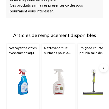
Ces produits similaires présentés ci-dessous
pourraient vous intéresser.
Articles de remplacement disponibles
Nettoyant à vitres
Nettoyant multi-
Poignée courte
avec ammoniaque
surfaces pour la
pour la salle de
FRANK
cuisine et la salle
bain
FRANK
avec
de bain
FRANK
,
crochet
agrumes, 650 mL