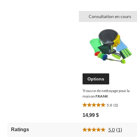
Consultation en cours
Options
Trousse de nettoyage pour la
maison
FRANK
5.0
(1)
5.0
étoile(s)
14,99 $
sur
5.
5.0
(1)
Ratings
1
Lire
évaluation
1