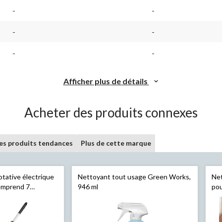
ire.
202
43
-
-
commentaires.
comm
Lien
Lien
vers
vers
-
-
la
la
même
mêm
-
-
page.
page
Afficher plus de détails
Acheter des produits connexes
les produits tendances
Plus de cette marque
otative électrique
Nettoyant tout usage Green Works,
Net
comprend 7
946 ml
po