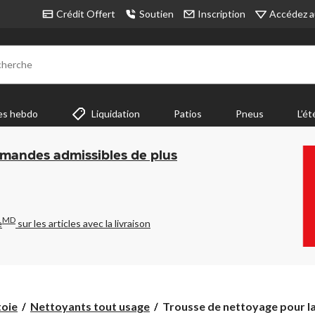
Accédez a
Crédit Offert
Soutien
Inscription
cherche
es hebdo
Liquidation
Patios
Pneus
L’ét
mmandes admissibles de plus
MD
e
sur les articles avec la livraison
Trousse
toie
Nettoyants tout usage
Trousse de nettoyage pour la.