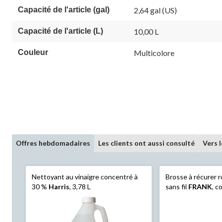
commenta
Capacité de l'article (gal)
2,64 gal (US)
Lien
vers
la
Capacité de l'article (L)
10,00 L
même
page.
Couleur
Multicolore
Offres hebdomadaires
Les clients ont aussi consulté
Vers 
Nettoyant au vinaigre concentré à
Brosse à récurer r
30 %
Harris
, 3,78 L
sans fil
FRANK
, 
accessoires