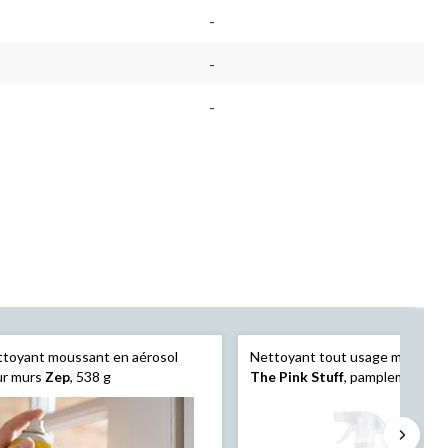
4
-
entaires.
commentaires.
Lien
vers
-
la
e
même
-
.
page.
toyant moussant en aérosol
Nettoyant tout usage miracule
ur murs
Zep
, 538 g
The Pink Stuff
, pamplemousse 
750 mL