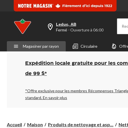
page.
Leduc, AB
Re
votre
Fermé
⋅ Ouverture à 06:00
magasin
préféré
est
Magasiner par rayon
Circulaire
Offr
Leduc,
AB,
courament
Fermé,
Expédition locale gratuite pour les co
Ouverture
à
de 99 $*
à
06:00
cliquer
pour
*Offre exclusive pour les membres Récompenses Triangl
changer
standard.
En savoir plus
Accueil
Maison
Produits de nettoyage et asp...
Net