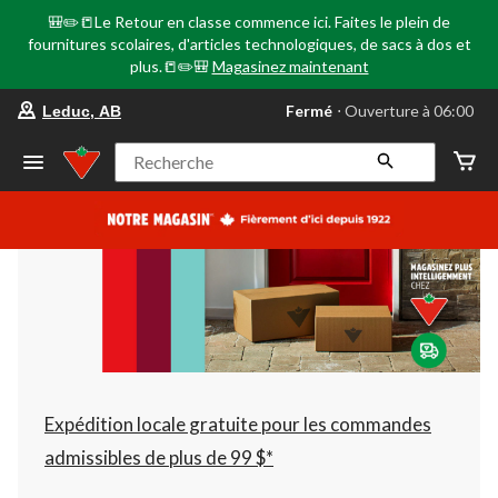
🎒✏️📒Le Retour en classe commence ici. Faites le plein de
fournitures scolaires, d'articles technologiques, de sacs à dos et
plus.📒✏️🎒
Magasinez maintenant
votre
Fermé
⋅ Ouverture à 06:00
Leduc, AB
magasin
préféré
est
Recherche
Leduc,
AB,
courament
Fermé,
Ouverture
à
à
06:00
cliquer
pour
changer
Expédition locale gratuite pour les commandes
admissibles de plus de 99 $*