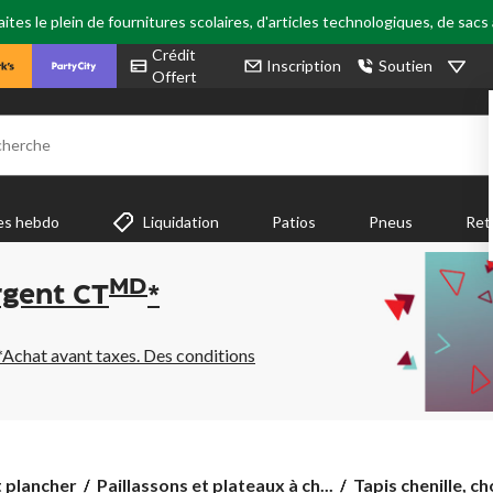
tes le plein de fournitures scolaires, d'articles technologiques, de sacs
Crédit
Inscription
Soutien
Offert
cherche
es hebdo
Liquidation
Patios
Pneus
Ret
MD
rgent CT
*
*Achat avant taxes. Des conditions
Tapis
t plancher
Paillassons et plateaux à ch...
Tapis chenille, ch