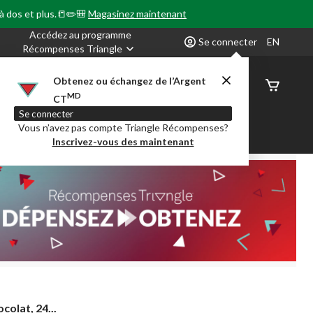
 à dos et plus.📒✏️🎒
Magasinez maintenant
Accédez au programme
Se connecter
EN
Récompenses Triangle
Obtenez ou échangez de l’Argent
État de
MD
CT
command
Se connecter
Vous n’avez pas compte Triangle Récompenses?
our en Classe
Party City
Centre-auto
Inscrivez-vous des maintenant
ocolat, 24...