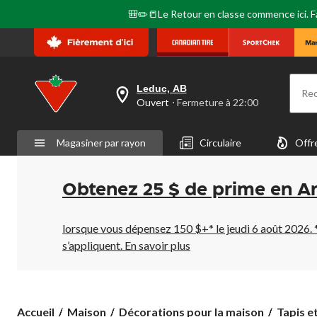
🎒✏️📒Le Retour en classe commence ici. Fai
Leduc, AB
Re
votre
Ouvert
⋅ Fermeture à 22:00
magasin
préféré
est
Magasiner par rayon
Circulaire
Offr
Leduc,
AB,
courament
Ouvert,
Obtenez 25 $ de prime en A
Fermeture
à
à
22:00
lorsque vous dépensez 150 $+* le jeudi 6 août 2026. 
cliquer
s’appliquent.
En savoir plus
pour
changer
Accueil
Maison
Décorations pour la maison
Tapis e