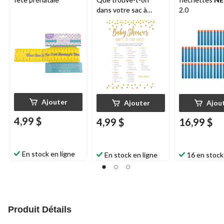
dans votre sac à
2.0
main?, paq. 24
Ajouter
Ajouter
Ajou
4,99 $
4,99 $
16,99 $
En stock en ligne
En stock en ligne
16 en stock
Produit Détails