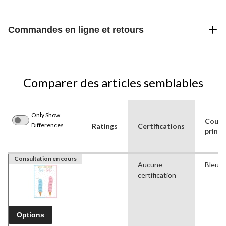
Commandes en ligne et retours
Comparer des articles semblables
Only Show
Coule
Differences
Ratings
Certifications
princi
Consultation en cours
Aucune
Bleu
certification
Options