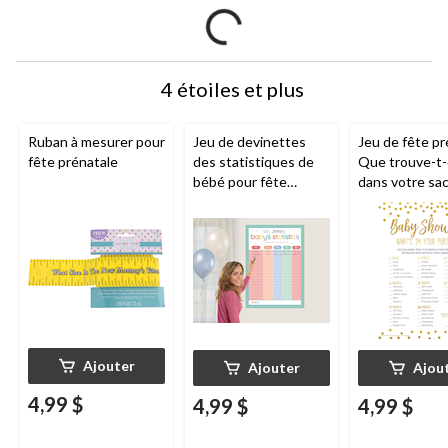
4 étoiles et plus
Ruban à mesurer pour
Jeu de devinettes
Jeu de fête pr
fête prénatale
des statistiques de
Que trouve-t
bébé pour fête
dans votre sac
prénatale à étoiles
main?, paq. 24
pastel
Ajouter
Ajouter
Ajou
4,99 $
4,99 $
4,99 $