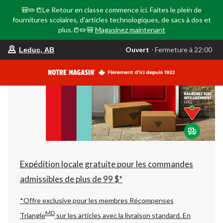
🎒✏️📒Le Retour en classe commence ici. Faites le plein de
fournitures scolaires, d'articles technologiques, de sacs à dos et
plus.📒✏️🎒
Magasinez maintenant
votre
Ouvert
⋅ Fermeture à 22:00
Leduc, AB
magasin
préféré
est
Leduc,
AB,
courament
Ouvert,
Fermeture
à
à
22:00
cliquer
pour
changer
Expédition locale gratuite pour les commandes
admissibles de plus de 99 $*
*Offre exclusive pour les membres Récompenses
MD
Triangle
sur les articles avec la livraison standard.
En