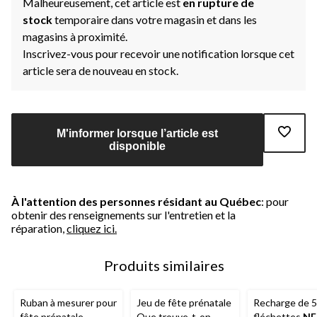
Malheureusement, cet article est
en rupture de
stock
temporaire dans votre magasin et dans les
magasins à proximité.
Inscrivez-vous pour recevoir une notification lorsque cet
article sera de nouveau en stock.
M'informer lorsque l’article est
disponible
À l'attention des personnes résidant au Québec
: pour
obtenir des renseignements sur l'entretien et la
réparation,
cliquez ici.
Produits similaires
Ruban à mesurer pour
Jeu de fête prénatale
Recharge de 
fête prénatale
Que trouve-t-on
fléchettes
NE