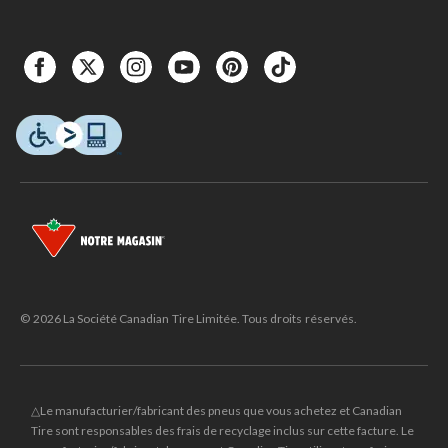
© 2026 La Société Canadian Tire Limitée. Tous droits réservés.
△Le manufacturier/fabricant des pneus que vous achetez et Canadian
Tire sont responsables des frais de recyclage inclus sur cette facture. Le