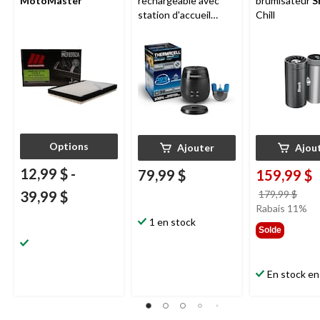
MotoMaster
rechargeable avec
brumisateur
S
station d'accueil
Chill
Thermacell
E65,
charbon
Options
Ajouter
Ajou
12,99 $
-
79,99 $
159,99 $
prix
39,99 $
179,99 $
étai
Rabais 11%
1 en stock
179,
Solde
En stock en