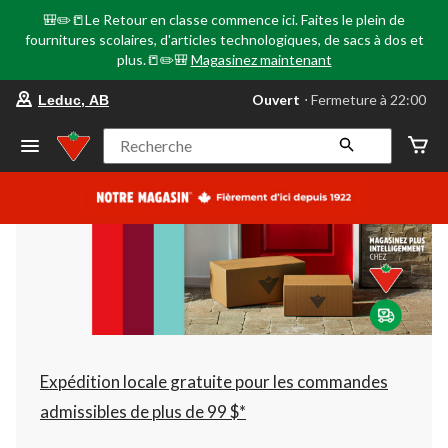
🎒✏️📒Le Retour en classe commence ici. Faites le plein de
fournitures scolaires, d'articles technologiques, de sacs à dos et
plus.📒✏️🎒
Magasinez maintenant
votre
Ouvert
⋅ Fermeture à 22:00
Leduc, AB
magasin
préféré
est
Recherche
Leduc,
AB,
courament
Ouvert,
Fermeture
à
à
22:00
cliquer
pour
changer
Expédition locale gratuite pour les commandes
admissibles de plus de 99 $*