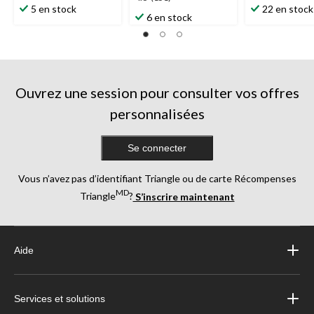
étoile(s)
étoile(s)
5 en stock
22 en stock
étoile(s)
6 en stock
sur
sur
sur
5.
5.
5.
19
24
151
évaluations
évaluations
évaluations
Ouvrez une session pour consulter vos offres
personnalisées
Se connecter
Vous n’avez pas d’identifiant Triangle ou de carte Récompenses
MD
Triangle
?
S’inscrire maintenant
Aide
Services et solutions