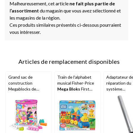
Malheureusement, cet article
ne fait plus partie de
l
’assortiment
du magasin que vous avez sélectionné et
les magasins de la région.
Ces produits similaires présentés ci-dessous pourraient
vous intéresser.
Articles de remplacement disponibles
Grand sac de
Train de l'alphabet
Adaptateur d
construction
musical Fisher-Price
réparation du
Megablocks de
Mega Bloks
First
système
Fisher-Price First
Builders, paq. 50, 1 an
d'échappemen
Builders, paq. 60, 1 an
et plus
Nickson
et plus