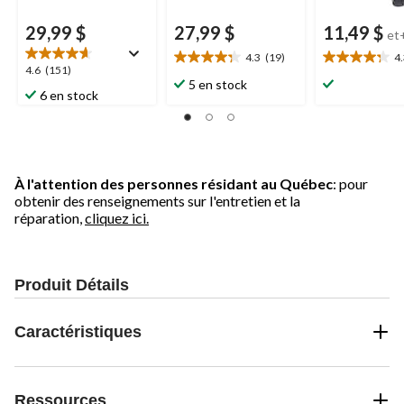
29,99 $
27,99 $
11,49 $
et
4.3
(19)
4
4.3
4.3
4.6
4.6
(151)
étoile(s)
étoile(s)
5 en stock
étoile(s)
6 en stock
sur
sur
sur
5.
5.
5.
19
13
151
évaluations
évaluations
évaluations
À l'attention des personnes résidant au Québec
: pour
obtenir des renseignements sur l'entretien et la
réparation,
cliquez ici.
Produit Détails
Caractéristiques
Ressources