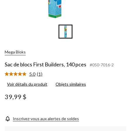
Mega Bloks
Sac de blocs First Builders, 140 pces
#050-7016-2
5.0
(1)
Lire
1
Voir détails du produit
Objets similaires
commentaire.
Lien
vers
39,99 $
la
même
page.
Inscrivez-vous aux alertes de soldes