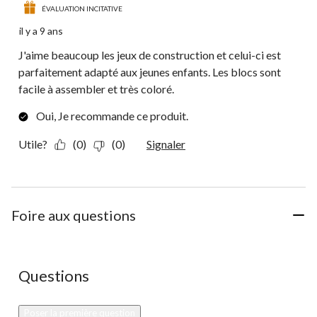
ÉVALUATION INCITATIVE
il y a 9 ans
J'aime beaucoup les jeux de construction et celui-ci est
parfaitement adapté aux jeunes enfants. Les blocs sont
facile à assembler et très coloré.
Oui, Je recommande ce produit.
Utile?
(0)
(0)
Signaler
Foire aux questions
Aucune question n'a été posée sur ce produit.
Questions
Poser la première question