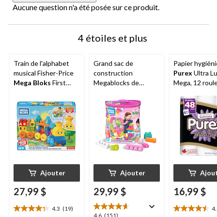
Aucune question n'a été posée sur ce produit.
4 étoiles et plus
Train de l'alphabet
Grand sac de
Papier hygién
musical Fisher-Price
construction
Purex
Ultra L
Mega Bloks
First
Megablocks de
Mega, 12 roul
Builders, paq. 50, 1 an
Fisher-Price First
48 rouleaux
et plus
Builders, paq. 60, 1 an
et plus
Ajouter
Ajouter
Ajou
27,99 $
29,99 $
16,99 $
4.3
(19)
4
4.3
4.5
4.6
4.6
(151)