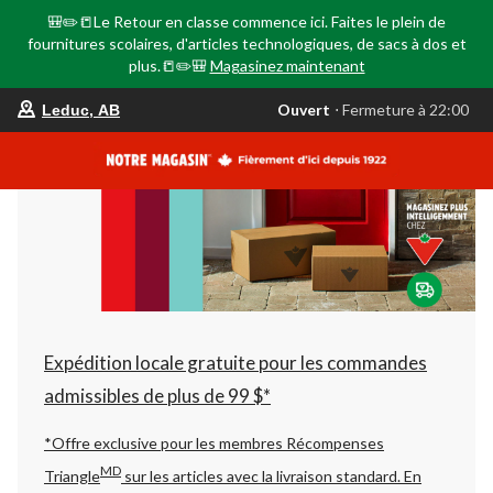
🎒✏️📒Le Retour en classe commence ici. Faites le plein de
fournitures scolaires, d'articles technologiques, de sacs à dos et
plus.📒✏️🎒
Magasinez maintenant
votre
Ouvert
⋅ Fermeture à 22:00
Leduc, AB
magasin
préféré
est
Leduc,
AB,
courament
Ouvert,
Fermeture
à
à
22:00
cliquer
pour
changer
Expédition locale gratuite pour les commandes
admissibles de plus de 99 $*
*Offre exclusive pour les membres Récompenses
MD
Triangle
sur les articles avec la livraison standard.
En