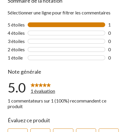
Sommaire de la notation
Sélectionner une ligne pour filtrer les commentaires
5 étoiles
étoiles
1
1 commentai
4 étoiles
étoiles
0
0 commentai
3 étoiles
étoiles
0
0 commentai
2 étoiles
étoiles
0
0 commentai
1 étoile
étoiles
0
0 commentai
Note générale
5.0
1 évaluation
1 commentateurs sur 1 (100%) recommandent ce
produit
Évaluez ce produit