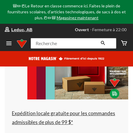
🎒✏️📒Le Retour en classe commence ici. Faites le plein de
fournitures scolaires, d'articles technologiques, de sacs à dos et
plus.📒✏️🎒
Magasinez maintenant
votre
Ouvert
⋅ Fermeture à 22:00
Leduc, AB
magasin
préféré
est
Recherche
Leduc,
AB,
courament
Ouvert,
Fermeture
à
à
22:00
cliquer
pour
changer
Expédition locale gratuite pour les commandes
admissibles de plus de 99 $*