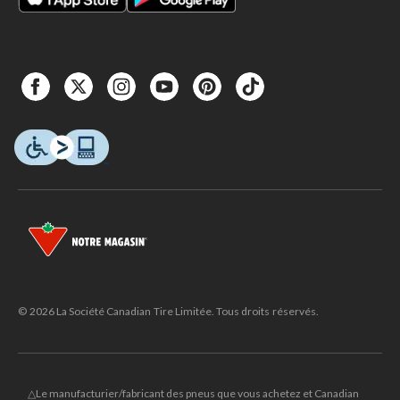
© 2026 La Société Canadian Tire Limitée. Tous droits réservés.
△Le manufacturier/fabricant des pneus que vous achetez et Canadian