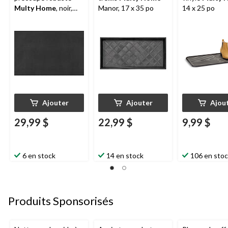
Multy Home
, noir,
Manor, 17 x 35 po
14 x 25 po
27 po x 72 pi
Ajouter
Ajouter
Ajou
29,99 $
22,99 $
9,99 $
6 en stock
14 en stock
106 en sto
Produits Sponsorisés