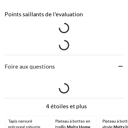
Points saillants de l'evaluation
Foire aux questions
4 étoiles et plus
Tapis nervuré
Plateau à bottes en
Plateau à bot
précoupé robuste
treillis
Multy Home
vinyle
Multy 