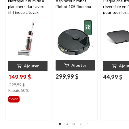
Nettoyeur humide à
Aspirateur-robot
Plaque chauff
planchers durs avec
iRobot 105 Roomba
réversible en 
fil Tineco Litevak
pour tous les
barbecues por
au gaz Napole
série Q285
Ajouter
Ajouter
Ajou
299,99 $
149,99 $
44,99 $
prix
299,99 $
était
Rabais 50%
299,99 $
Solde