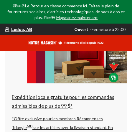
🎒✏️📒Le Retour en classe commence ici. Faites le plein de
fournitures scolaires, d'articles technologiques, de sacs à dos et
plus.📒✏️🎒
Magasinez maintenant
votre
Ouvert
⋅ Fermeture à 22:00
Leduc, AB
magasin
préféré
est
Leduc,
AB,
courament
Ouvert,
Fermeture
à
à
22:00
cliquer
pour
changer
Expédition locale gratuite pour les commandes
admissibles de plus de 99 $*
*Offre exclusive pour les membres Récompenses
MD
Triangle
sur les articles avec la livraison standard.
En