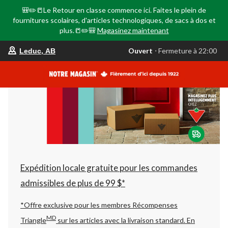
🎒✏️📒Le Retour en classe commence ici. Faites le plein de
fournitures scolaires, d'articles technologiques, de sacs à dos et
plus.📒✏️🎒
Magasinez maintenant
votre
Ouvert
⋅ Fermeture à 22:00
Leduc, AB
magasin
préféré
est
Leduc,
AB,
courament
Ouvert,
Fermeture
à
à
22:00
cliquer
pour
changer
Expédition locale gratuite pour les commandes
admissibles de plus de 99 $*
*Offre exclusive pour les membres Récompenses
MD
Triangle
sur les articles avec la livraison standard.
En