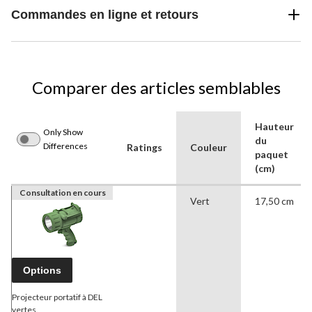
Commandes en ligne et retours
Comparer des articles semblables
Hauteur
Only Show
du
Differences
Ratings
Couleur
paquet
(cm)
Consultation en cours
Vert
17,50 cm
Options
Projecteur portatif à DEL
vertes