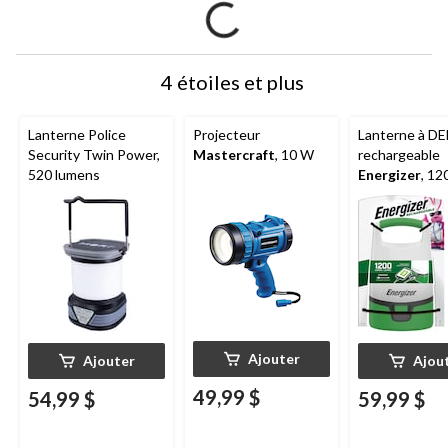
4 étoiles et plus
Lanterne Police
Projecteur
Lanterne à DE
Security Twin Power,
Mastercraft
, 10 W
rechargeable
520 lumens
Energizer
, 12
lumens
Ajouter
Ajouter
Ajou
49,99 $
54,99 $
59,99 $