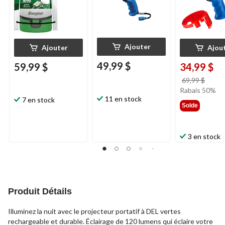
Ajouter
Ajouter
Ajou
49,99 $
59,99 $
34,99 $
prix
69,99 $
était
Rabais 50%
11 en stock
7 en stock
69,99
Solde
3 en stock
Produit Détails
Illuminez la nuit avec le projecteur portatif à DEL vertes
rechargeable et durable. Éclairage de 120 lumens qui éclaire votre