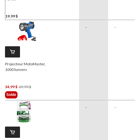
19,99 $
-
-
Projecteur MotoMaster,
1000 lumens
Prix
34,99 $
69,99 $
Était
Solde
69,99 $
-
-