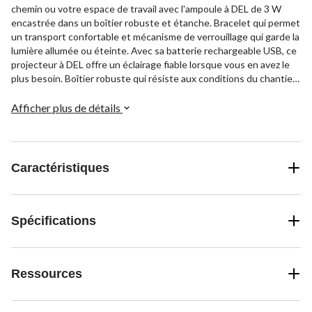
chemin ou votre espace de travail avec l'ampoule à DEL de 3 W
encastrée dans un boîtier robuste et étanche. Bracelet qui permet
un transport confortable et mécanisme de verrouillage qui garde la
lumière allumée ou éteinte. Avec sa batterie rechargeable USB, ce
projecteur à DEL offre un éclairage fiable lorsque vous en avez le
plus besoin. Boîtier robuste qui résiste aux conditions du chantier
et luminosité de 120 lumens qui éclaire très bien la zone. Robuste
et pratique, ce projecteur est la solution d'éclairage portative
Afficher plus de détails
idéale pour les professionnels.
Caractéristiques
Spécifications
Ressources