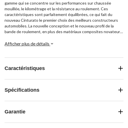
gamme qui se concentre sur les performances sur chaussée
mouillée, le kilométrage et la résistance au roulement. Ces
caractéristiques sont parfaitement équilibrées, ce qui fait du
nouveau Cinturato le premier choix des meilleurs constructeurs
automobiles. La nouvelle conception et le nouveau profil de la
bande de roulement, en plus des matériaux composites novateurs,
garantissent des niveaux extrêmes de SÉCURITÉ, d'EFFICACITÉ,
de DURABILITÉ et de TECHNOLOGIE. Menant à une réduction
Afficher plus de détails
de la distance de freinage, de la consommation de carburant, des
émissions de bruit et de la présence des dernières innovations
technologiques, le CINTURATO P7 MC (P7C2) est le meilleur
choix à toujours MAÎTRISER votre véhicule.
Caractéristiques
Spécifications
Garantie