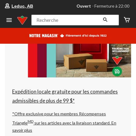
votre
Ouvert
⋅ Fermeture à 22:00
Leduc, AB
magasin
préféré
est
Recherche
Leduc,
AB,
courament
Ouvert,
Fermeture
à
à
22:00
cliquer
pour
changer
Expédition locale gratuite pour les commandes
admissibles de plus de 99 $*
*Offre exclusive pour les membres Récompenses
MD
Triangle
sur les articles avec la livraison standard.
En
savoir plus