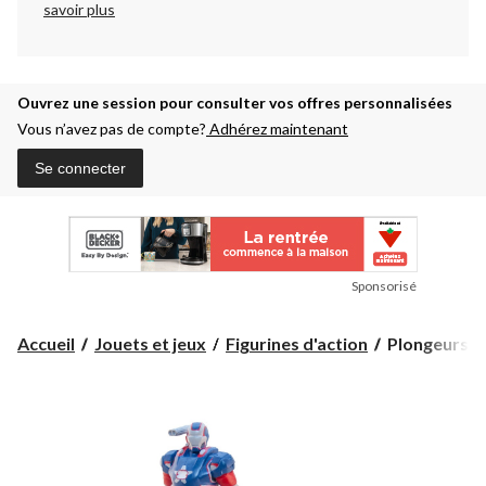
savoir plus
Ouvrez une session pour consulter vos offres personnalisées
Vous n’avez pas de compte?
Adhérez maintenant
Se connecter
Sponsorisé
Plongeurs
Accueil
Jouets et jeux
Figurines d'action
Plongeurs I
Iron
Man