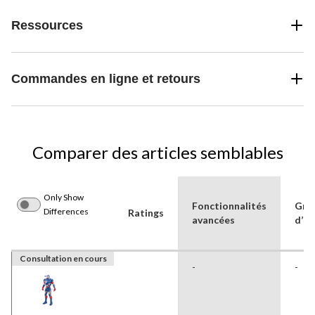
Ressources
Commandes en ligne et retours
Comparer des articles semblables
Only Show
Fonctionnalités
Gro
Differences
Ratings
avancées
d’âg
Consultation en cours
-
-