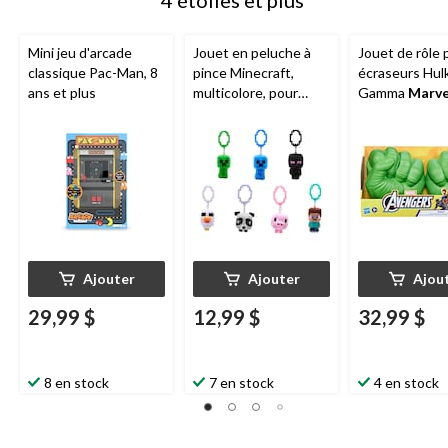
Mini jeu d'arcade
Jouet en peluche à
Jouet de rôle 
classique Pac-Man, 8
pince Minecraft,
écraseurs Hul
ans et plus
multicolore, pour
Gamma
Marve
anniversaire/cadeau-
Avengers
surprise
Ajouter
Ajouter
Ajou
29,99 $
12,99 $
32,99 $
8 en stock
7 en stock
4 en stock