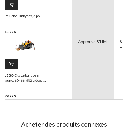
Peluche Lankybox, 6 po
14,99 $
Approuvé STIM
8 an
+
LEGO
City Le bulldozer
jaune, 60466, 682 pièces, 8
ans et plus
79,99 $
Acheter des produits connexes