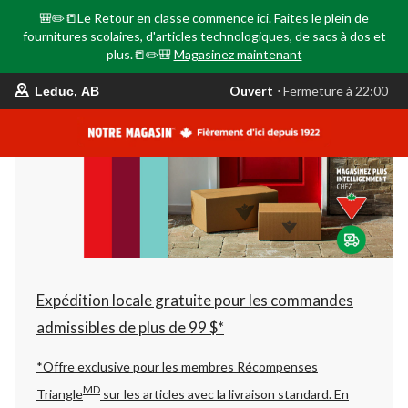
🎒✏️📒Le Retour en classe commence ici. Faites le plein de
fournitures scolaires, d'articles technologiques, de sacs à dos et
plus.📒✏️🎒
Magasinez maintenant
votre
Ouvert
⋅ Fermeture à 22:00
Leduc, AB
magasin
préféré
est
Leduc,
AB,
courament
Ouvert,
Fermeture
à
à
22:00
cliquer
pour
changer
Expédition locale gratuite pour les commandes
admissibles de plus de 99 $*
*Offre exclusive pour les membres Récompenses
MD
Triangle
sur les articles avec la livraison standard.
En