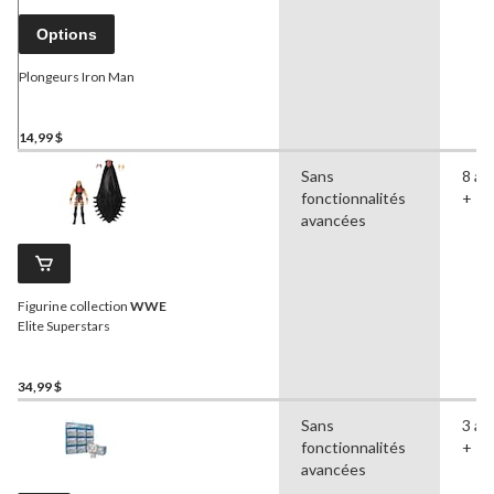
Options
Plongeurs Iron Man
14,99 $
Sans
8 an
fonctionnalités
+
avancées
Figurine collection
WWE
Elite Superstars
34,99 $
Sans
3 an
fonctionnalités
+
avancées