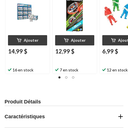
Ajouter
Ajouter
Ajou
14,99 $
12,99 $
6,99 $
16 en stock
7 en stock
12 en stock
Produit Détails
Caractéristiques