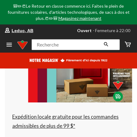
🎒✏️📒Le Retour en classe commence ici. Faites le plein de
fournitures scolaires, d'articles technologiques, de sacs à dos et
plus.📒✏️🎒
Magasinez maintenant
votre
Ouvert
⋅ Fermeture à 22:00
Leduc, AB
magasin
préféré
est
Recherche
Leduc,
AB,
courament
Ouvert,
Fermeture
à
à
22:00
cliquer
pour
changer
Expédition locale gratuite pour les commandes
admissibles de plus de 99 $*