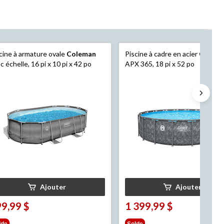
cine à armature ovale
Coleman
Piscine à cadre en acier
Colem
c échelle, 16 pi x 10 pi x 42 po
APX 365, 18 pi x 52 po
Ajouter
Ajouter
9,99 $
1 399,99 $
lde
Solde