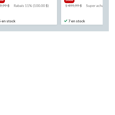
prix
prix
9,99 $
Rabais 11% (100.00 $)
1 499,99 $
Super achat
était
était
899,99 $
1 499,99 $
5 en stock
7 en stock