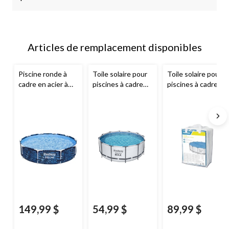
Articles de remplacement disponibles
Piscine ronde à
Toile solaire pour
Toile solaire pour
cadre en acier à
piscines à cadre
piscines à cadre
motif imprimé
en acier rapide à
en acier
Bestway
Bestway
, 10 pi x
installer
Bestway
MC
Flowclear
, 15 à
26 po
FlowclearMC, 12 pi
16 pi
149,99 $
54,99 $
89,99 $