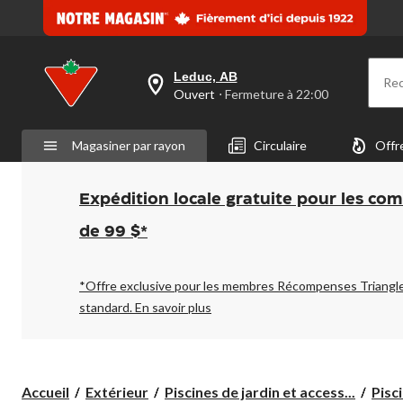
Leduc, AB
Re
votre
Ouvert
⋅ Fermeture à 22:00
magasin
préféré
est
Magasiner par rayon
Circulaire
Offr
Leduc,
AB,
courament
Ouvert,
Expédition locale gratuite pour les co
Fermeture
à
de 99 $*
à
22:00
cliquer
pour
*Offre exclusive pour les membres Récompenses Triangl
changer
standard.
En savoir plus
Accueil
Extérieur
Piscines de jardin et access...
Pisc