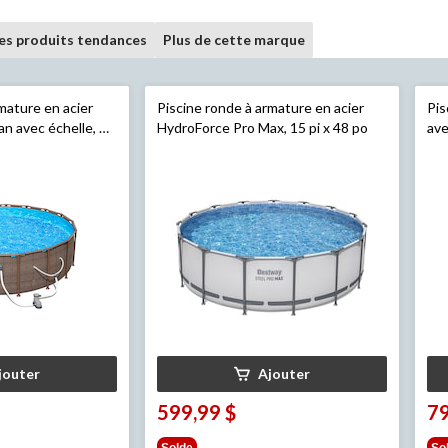
les produits tendances
Plus de cette marque
mature en acier
Piscine ronde à armature en acier
Pis
n avec échelle, 18
HydroForce Pro Max, 15 pi x 48 po
ave
jouter
Ajouter
599,99 $
79
Solde
So