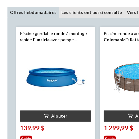
Offres hebdomadaires
Les clients ont aussi consulté
Vers 
Piscine gonflable ronde à montage
Piscine ronde à ar
rapide
Funsicle
avec pompe
Coleman
MD Ratta
filtrante, 15 pi x 36 po
pi x 52 po
Ajouter
A
139,99 $
1 299,99 $
Solde
Solde