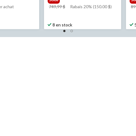
prix
r achat
749,99 $
Rabais 20% (150.00 $)
89
était
99 $
749,99 $
8 en stock