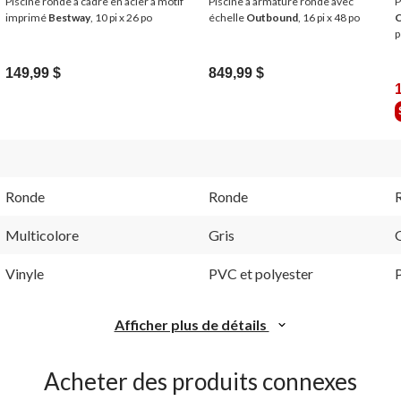
Piscine ronde à cadre en acier à motif
Piscine à armature ronde avec
P
imprimé
Bestway
, 10 pi x 26 po
échelle
Outbound
, 16 pi x 48 po
p
149,99 $
849,99 $
Ronde
Ronde
Multicolore
Gris
Vinyle
PVC et polyester
Afficher plus de détails
Acheter des produits connexes