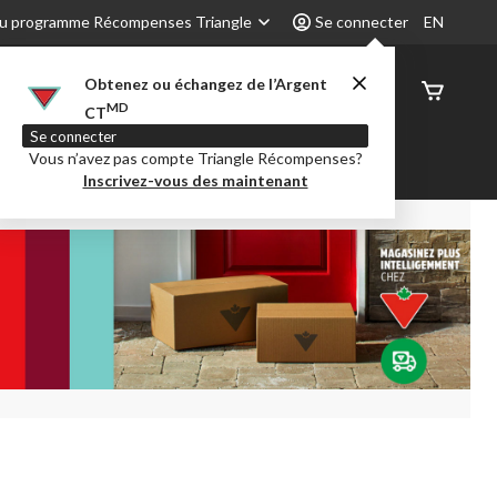
u programme Récompenses Triangle
Se connecter
EN
Obtenez ou échangez de l’Argent
État de
MD
CT
command
Se connecter
Vous n’avez pas compte Triangle Récompenses?
é
Party City
Centre-auto
Inscrivez-vous des maintenant