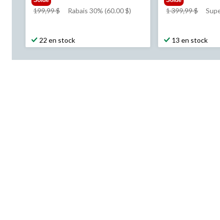
prix
prix
199,99 $
Rabais 30% (60.00 $)
1 399,99 $
Supe
était
était
199,99 $
1 399,
22 en stock
13 en stock