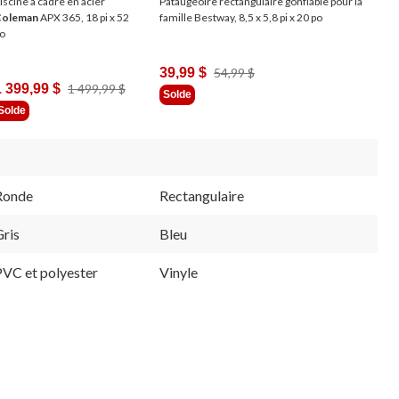
iscine à cadre en acier
Pataugeoire rectangulaire gonflable pour la
Coleman
APX 365, 18 pi x 52
famille Bestway, 8,5 x 5,8 pi x 20 po
o
Prix
39,99 $
54,99 $
Prix
1 399,99 $
1 499,99 $
Était
Solde
Était
54,99 $
Solde
1 499,99 $
Ronde
Rectangulaire
Gris
Bleu
PVC et polyester
Vinyle