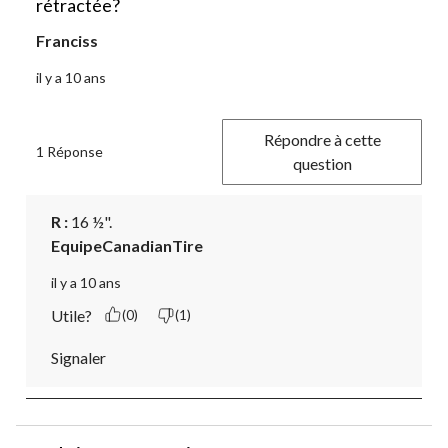
rétractée?
Franciss
il y a 10 ans
Répondre à cette
1 Réponse
question
R :
 16 ½".
EquipeCanadianTire
il y a 10 ans
Utile?
(0)
(1)
Signaler