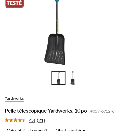
Yardworks
Pelle télescopique Yardworks, 10 po
#059-6912-6
4.4
(21)
Lire
les
Voir détails du produit
Objets similaires