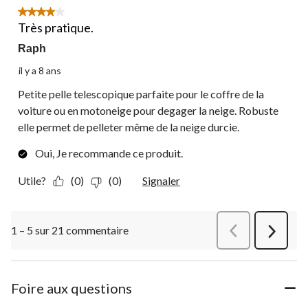
4 étoile(s) sur 5.
Très pratique.
Raph
il y a 8 ans
Petite pelle telescopique parfaite pour le coffre de la
voiture ou en motoneige pour degager la neige. Robuste
elle permet de pelleter même de la neige durcie.
Oui, Je recommande ce produit.
Utile?
(0)
(0)
Signaler
1 – 5 sur 21 commentaire
Précédentcommen
Suivant
commen
Foire aux questions