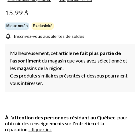
21
commentaires.
Lien
15,99 $
vers
la
même
Mieux notés
Exclusivité
page.
Inscrivez-vous aux alertes de soldes
Malheureusement, cet article
ne fait plus partie de
l
’assortiment
du magasin que vous avez sélectionné et
les magasins de la région.
Ces produits similaires présentés ci-dessous pourraient
vous intéresser.
À l'attention des personnes résidant au Québec
: pour
obtenir des renseignements sur l'entretien et la
réparation,
cliquez ici.