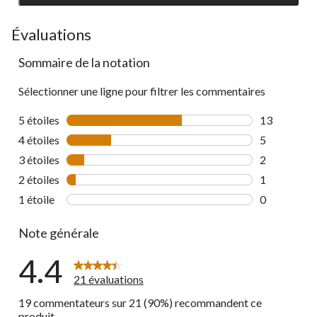
to
go
Évaluations
to
Sommaire de la notation
all
reviews
Sélectionner une ligne pour filtrer les commentaires
5 étoiles
étoiles
13
13 commenta
4 étoiles
étoiles
5
5 commentai
3 étoiles
étoiles
2
2 commentai
2 étoiles
étoiles
1
1 commentai
1 étoile
étoiles
0
0 commentai
Note générale
4.4
21 évaluations
19 commentateurs sur 21 (90%) recommandent ce
produit