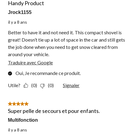
Handy Product
Jrock1155
il y a 8 ans
Better to have it and not need it. This compact shovel is
great! Doesn’t tie up a lot of space in the car and still gets
the job done when you need to get snow cleared from
around your vehicle.
Traduire avec Google
Oui, Je recommande ce produit.
Utile?
(0)
(0)
Signaler
5 étoile(s) sur 5.
Super pelle de secours et pour enfants.
Multifonction
il y a 8 ans