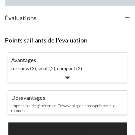
Évaluations
Points saillants de l'evaluation
Avantages
for snow (3),
small (2),
compact (2)
Désavantages
Impossible de générer un Désavantages approprié pour le
moment.
SEE ALL REVIEWS
Click