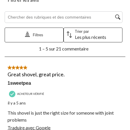
Zone de recherche de sujet et d'avis
Trier par
Filtres
Les plus récents
1
1 – 5 sur 21 commentaire
à
5
sur
21
5 étoile(s) sur 5.
commentaire.
Great shovel, great price.
1sweetpea
ACHETEUR VÉRIFIÉ
il y a 5 ans
This shovel is just the right size for someone with joint
problems
Traduire avec Google