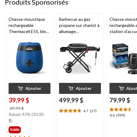
Produits Sponsorisés
Chasse-moustique
Barbecue au gaz
Chasse-moust
rechargeable
propane sur chariot à
rechargeable 
Thermacell E55, bleu
allumage
station d'accue
royal
piézoélectrique
Thermacell E6
Weber Traveller en
charbon
fonte, noir
Ajouter
Ajouter
Ajou
39,99 $
499,99 $
79,99 $
prix
69,99 $
4.7
(27)
4.7
était
Rabais 43% (30.00
4.6
4.6
(999)
étoile(s)
69,99 $
$)
étoile(s)
sur
sur
Solde
5.
5.
27