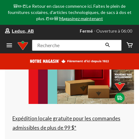
🎒✏️📒Le Retour en classe commence ici. Faites le plein de
fournitures scolaires, d'articles technologiques, de sacs à dos et
plus.📒✏️🎒
Magasinez maintenant
votre
Fermé
⋅ Ouverture à 06:00
Leduc, AB
magasin
préféré
est
Recherche
Leduc,
AB,
courament
Fermé,
Ouverture
à
à
06:00
cliquer
pour
changer
Expédition locale gratuite pour les commandes
admissibles de plus de 99 $*