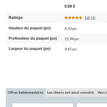
5.0
étoile(s)
9,99 $
sur
5.
5.0
(1)
Ratings
1
Lire
évaluation
1
commenta
Hauteur du paquet (po)
4,33 po
Lien
vers
la
Profondeur du paquet (po)
15,94 po
même
page.
Largeur du paquet (po)
9,45 po
Offres hebdomadaires
Les clients ont aussi consulté
Vers 