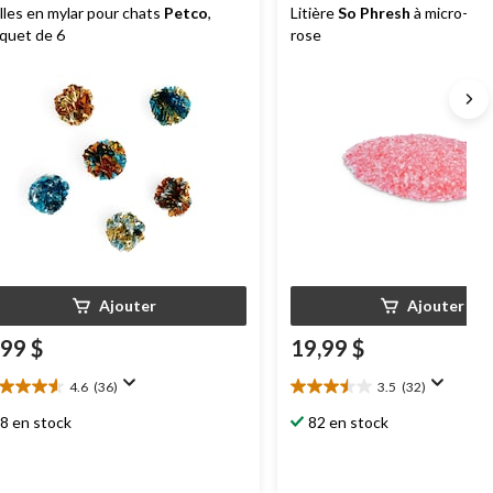
lles en mylar pour chats
Petco
,
Litière
So Phresh
à micro-cris
quet de 6
rose
Ajouter
Ajouter
,99 $
19,99 $
4.6
(36)
3.5
(32)
6
3.5
oile(s)
étoile(s)
8 en stock
82 en stock
r
sur
5.
6
32