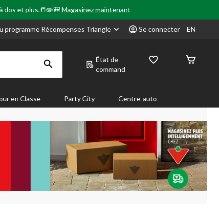
 à dos et plus.📒✏️🎒
Magasinez maintenant
u programme Récompenses Triangle
Se connecter
EN
État de
command
our en Classe
Party City
Centre-auto