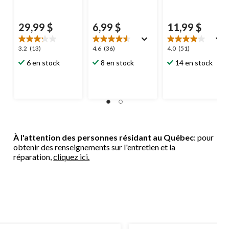
29,99 $
6,99 $
11,99 $
3.2
4.6
4.0
3.2
(13)
4.6
(36)
4.0
(51)
étoile(s)
étoile(s)
étoile(s)
6 en stock
8 en stock
14 en stock
sur
sur
sur
5.
5.
5.
13
36
51
évaluations
évaluations
évaluations
À l'attention des personnes résidant au Québec
: pour
obtenir des renseignements sur l'entretien et la
réparation,
cliquez ici.