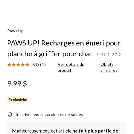
Paws Up
PAWS UP! Recharges en émeri pour
planche à griffer pour chat
#142-1137-2
5.0
(1)
Voir détails du
Objets
Lire
produit
similaires
1
commentaire.
Lien
9,99 $
vers
la
même
page.
Exclusivité
Inscrivez-vous aux alertes de soldes
Malheureusement, cet article
ne fait plus partie de