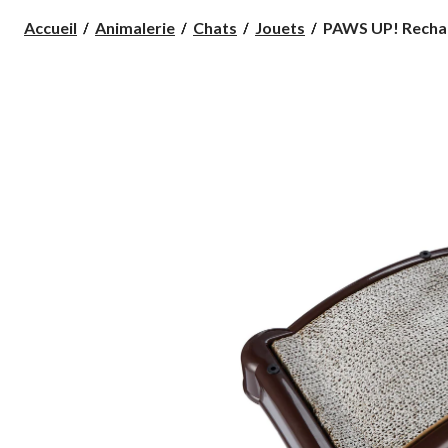
PAWS
Accueil
Animalerie
Chats
Jouets
PAWS UP! Recharg
UP!
Recharges
en
émeri
pour
planche
à
griffer
pour
chat