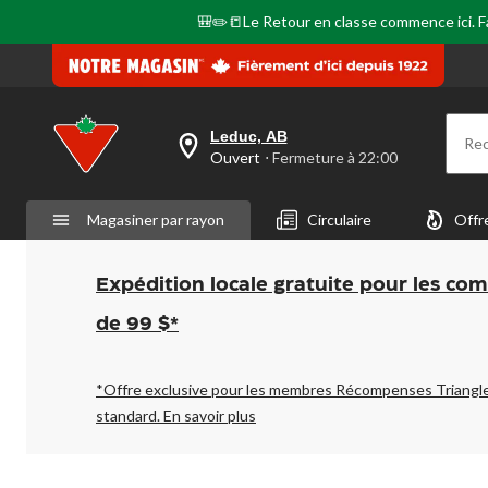
page.
🎒✏️📒Le Retour en classe commence ici. Fai
Leduc, AB
Re
votre
Ouvert
⋅ Fermeture à 22:00
magasin
préféré
est
Magasiner par rayon
Circulaire
Offr
Leduc,
AB,
courament
Ouvert,
Expédition locale gratuite pour les co
Fermeture
à
de 99 $*
à
22:00
cliquer
pour
*Offre exclusive pour les membres Récompenses Triangl
changer
standard.
En savoir plus