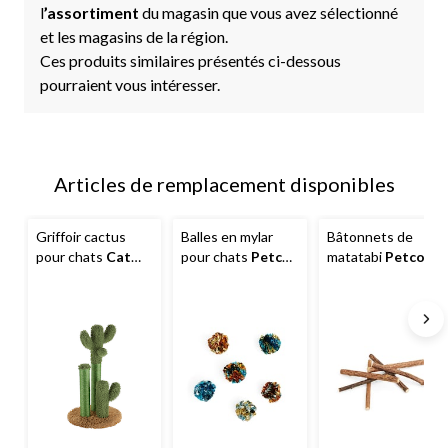
l
’assortiment
du magasin que vous avez sélectionné
et les magasins de la région.
Ces produits similaires présentés ci-dessous
pourraient vous intéresser.
Articles de remplacement disponibles
Griffoir cactus
Balles en mylar
Bâtonnets de
pour chats
Cat
pour chats
Petco
,
matatabi
Petco
,
Craft
, 20 po
paquet de 6
paquet de 6