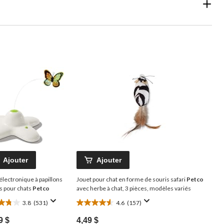
Ajouter
Ajouter
électronique à papillons
Jouet pour chat en forme de souris safari
Petco
s pour chats
Petco
avec herbe à chat, 3 pièces, modèles variés
3.8
(531)
4.6
(157)
4.6
e(s)
étoile(s)
9 $
4,49 $