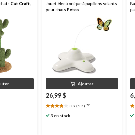
 chats
Cat Craft
,
Jouet électronique à papillons volants
Ba
pour chats
Petco
pa
outer
Ajouter
26,99 $
6
3.8
(531)
3.8
4.
étoile(s)
ét
3 en stock
sur
su
5.
5.
531
3