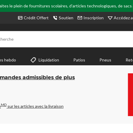
tes le plein de fournitures scolaires, d'articles technologiques, de sacs
Accédez a
Crédit Offert
Soutien
Inscription
cherche
es hebdo
Liquidation
Patios
Pneus
Ret
mmandes admissibles de plus
MD
e
sur les articles avec la livraison