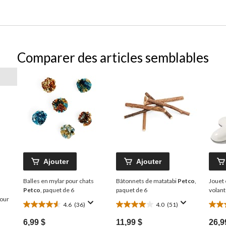
Comparer des articles semblables
Ajouter
Ajouter
Balles en mylar pour chats
Bâtonnets de matatabi
Petco
,
Jouet 
Petco
, paquet de 6
paquet de 6
volant
pour
4.6
(36)
4.0
(51)
4.6
4.0
3.8
étoile(s)
étoile(s)
étoil
6,99 $
11,99 $
26,9