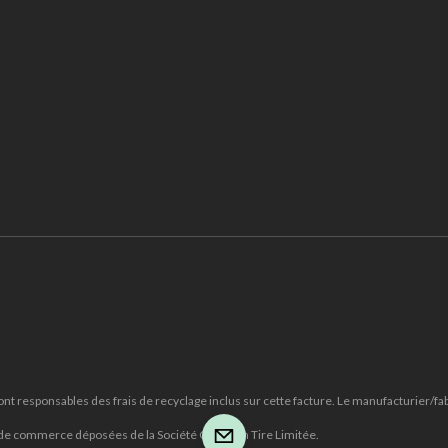
 responsables des frais de recyclage inclus sur cette facture. Le manufacturier/fabri
 de commerce déposées de la Société Canadian Tire Limitée.