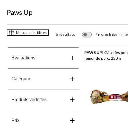
Up
Paws Up
Masquer les filtres
6 résultats
En stock dans mo
PAWS UP
! Gâteries pou
Évaluations
fémur de porc, 250 g
Catégorie
Produits vedettes
Prix