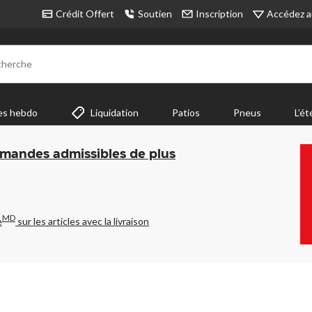
Accédez a
Crédit Offert
Soutien
Inscription
cherche
es hebdo
Liquidation
Patios
Pneus
L’ét
mmandes admissibles de plus
MD
e
sur les articles avec la livraison