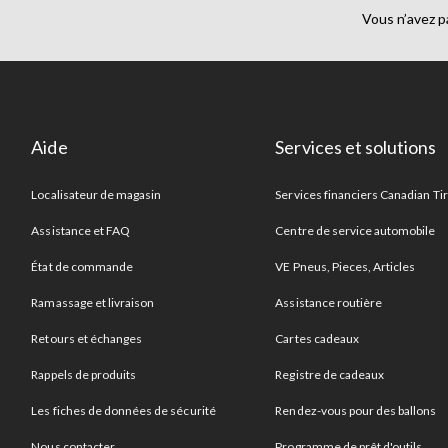
Vous n’avez p
Aide
Services et solutions
Localisateur de magasin
Services financiers Canadian Ti
Assistance et FAQ
Centre de service automobile
État de commande
VE Pneus, Pieces, Articles
Ramassage et livraison
Assistance routière
Retours et échanges
Cartes cadeaux
Rappels de produits
Registre de cadeaux
Les fiches de données de sécurité
Rendez-vous pour des ballons
Nous contacter
Programme de prêt d'outils