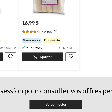
16,99 $
4.2
(56)
4.2
étoile(s)
Mieux notés
Exclusivité
sur
9 En Stock
5.
042-5810-2
#042-5433-0
56
Ajouter
évaluations
session pour consulter vos offres pe
Se connecter