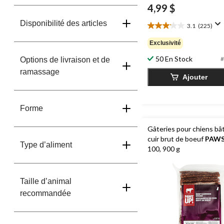
4,99 $
Disponibilité des articles
3.1
(225)
3.1
étoile(s)
Exclusivité
sur
5.
50 En Stock
#
Options de livraison et de
225
ramassage
évaluations
Ajouter
Forme
Gâteries pour chiens bâ
cuir brut de boeuf
PAWS
Type d’aliment
100, 900 g
Taille d’animal
recommandée