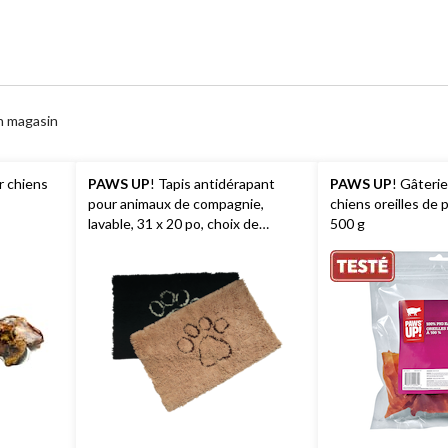
n magasin
r chiens
PAWS UP
! Tapis antidérapant
PAWS UP
! Gâteri
pour animaux de compagnie,
chiens oreilles de p
lavable, 31 x 20 po, choix de
500 g
couleurs