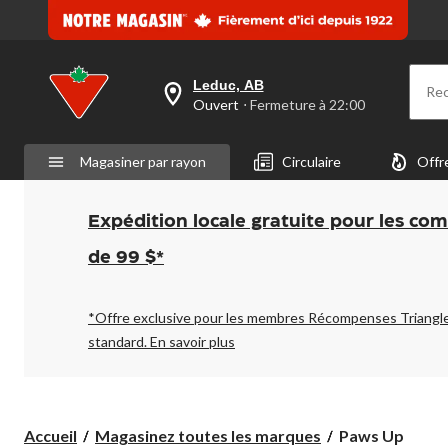
Leduc, AB
Re
votre
Ouvert
⋅ Fermeture à 22:00
magasin
préféré
est
Magasiner par rayon
Circulaire
Offr
Leduc,
AB,
courament
Ouvert,
Expédition locale gratuite pour les co
Fermeture
à
de 99 $*
à
22:00
cliquer
pour
*Offre exclusive pour les membres Récompenses Triangl
changer
standard.
En savoir plus
Paws
Accueil
Magasinez toutes les marques
Paws Up