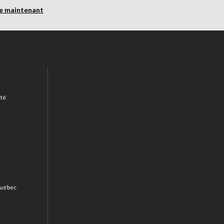
re maintenant
ité
 Québec