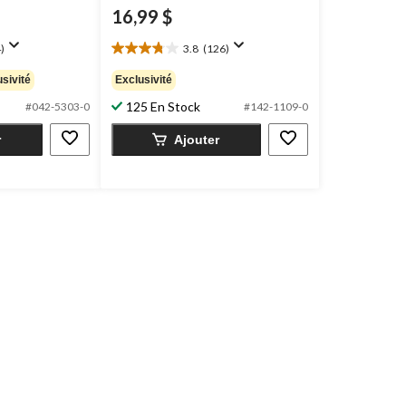
16,99 $
)
3.8
(126)
3.8
étoile(s)
sivité
Exclusivité
sur
125 En Stock
5.
#042-5303-0
#142-1109-0
126
r
Ajouter
évaluations