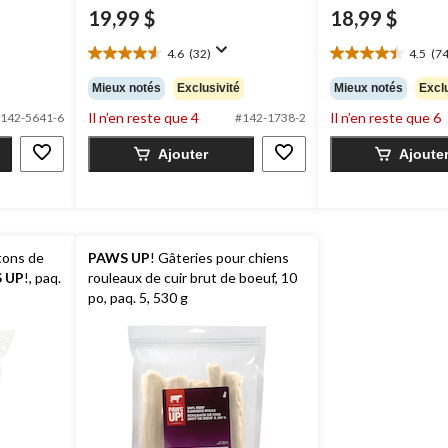
19,99 $
18,99 $
4.6
(32)
4.5
(74
4.6
4.5
étoile(s)
étoile(s)
Mieux notés
Exclusivité
Mieux notés
Exclu
sur
sur
Il n’en reste que 4
Il n’en reste que 6
5.
5.
142-5641-6
#142-1738-2
32
74
Ajouter
Ajoute
évaluations
évaluations
tons de
PAWS UP
! Gâteries pour chiens
 UP
!, paq.
rouleaux de cuir brut de boeuf, 10
po, paq. 5, 530 g