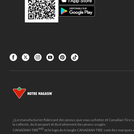
△Le manufacturier/fabricant des pneus que vous achetez et Canadian Tire sont
la collecte, du transport et du traitement des pneus usagés.
MD
CANADIAN TIRE
et le logo du triangle CANADIAN TIRE sont des marques