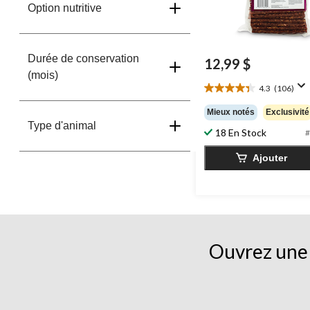
Option nutritive
Durée de conservation
12,99 $
(mois)
4.3
(106)
4.3
étoile(s)
Mieux notés
Exclusivité
sur
Type d'animal
18 En Stock
5.
#
106
Ajouter
évaluations
Ouvrez une 