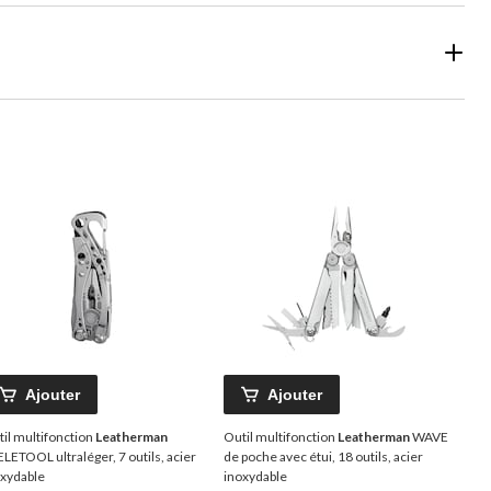
Ajouter
Ajouter
il multifonction
Leatherman
Outil multifonction
Leatherman
WAVE
LETOOL ultraléger, 7 outils, acier
de poche avec étui, 18 outils, acier
oxydable
inoxydable