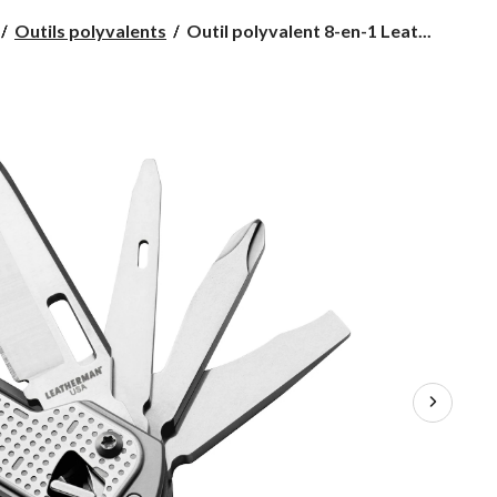
Outil
Outils polyvalents
Outil polyvalent 8-en-1 Leat...
polyvalent
8-
en-
1
Leatherman
Free
T2