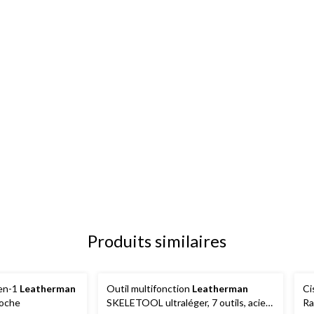
Produits similaires
-en-1
Leatherman
Outil multifonction
Leatherman
Ci
poche
SKELETOOL ultraléger, 7 outils, acier
Ra