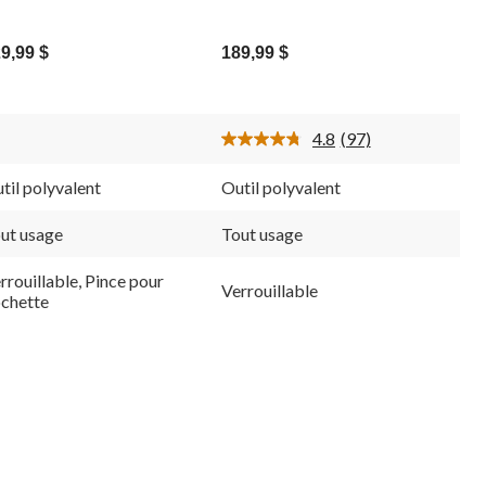
9,99 $
189,99 $
4.8
(97)
Lire
les
97
til polyvalent
Outil polyvalent
commentaires.
Lien
vers
ut usage
Tout usage
la
même
rrouillable, Pince pour
page.
Verrouillable
chette