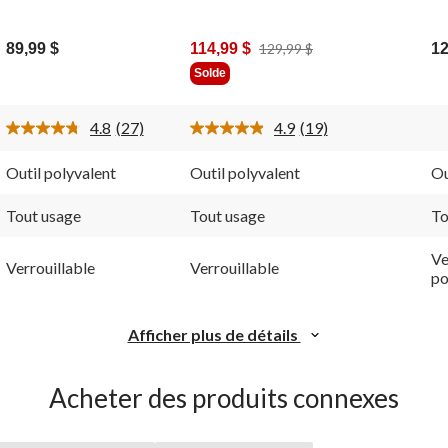
Prix
89,99 $
114,99 $
129,99 $
12
Était
Solde
129,99 $
4.8
(27)
4.9
(19)
Lire
Lire
les
les
27
19
Outil polyvalent
Outil polyvalent
Ou
ires.
commentaires.
commentaires.
Lien
Lien
vers
vers
Tout usage
Tout usage
To
la
la
même
même
Ve
page.
page.
Verrouillable
Verrouillable
po
Afficher plus de détails
Acheter des produits connexes