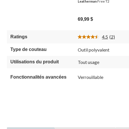
Leatherman
Free T2
69,99 $
4.5
(2)
Ratings
Lire
les
2
Type de couteau
Outil polyvalent
commenta
Lien
vers
Utilisations du produit
Tout usage
la
même
page.
Verrouillable
Fonctionnalités avancées