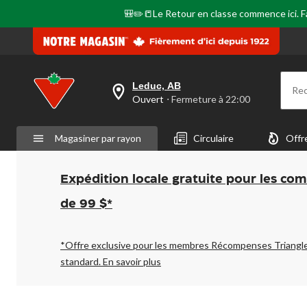
même
page.
🎒✏️📒Le Retour en classe commence ici. Fai
Leduc, AB
Re
votre
Ouvert
⋅ Fermeture à 22:00
magasin
préféré
est
Magasiner par rayon
Circulaire
Offr
Leduc,
AB,
courament
Ouvert,
Expédition locale gratuite pour les co
Fermeture
à
de 99 $*
à
22:00
cliquer
pour
*Offre exclusive pour les membres Récompenses Triangl
changer
standard.
En savoir plus