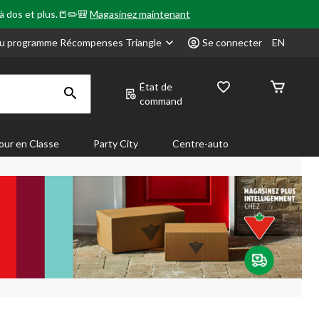
 à dos et plus.📒✏️🎒
Magasinez maintenant
u programme Récompenses Triangle
Se connecter
EN
État de
command
our en Classe
Party City
Centre-auto