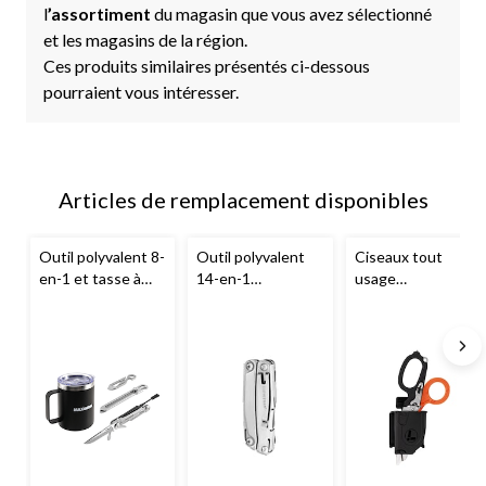
l
’assortiment
du magasin que vous avez sélectionné
et les magasins de la région.
Ces produits similaires présentés ci-dessous
pourraient vous intéresser.
Articles de remplacement disponibles
Outil polyvalent 8-
Outil polyvalent
Ciseaux tout
en-1 et tasse à
14-en-1
usage
café isotherme
Leatherman
REV
Leatherman
MAXIMUM
avec pince de
Raptor Rescue
poche
avec pince de
poche