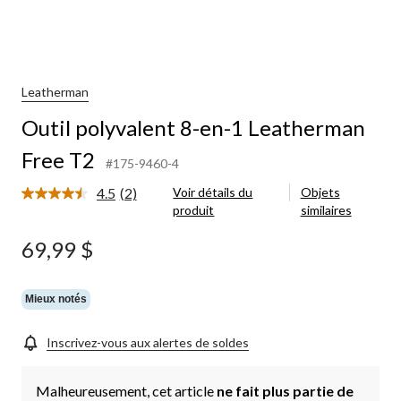
Leatherman
Outil polyvalent 8-en-1 Leatherman
Free T2
#175-9460-4
4.5
(2)
Voir détails du
Objets
Lire
produit
similaires
les
2
commentaires.
69,99 $
Lien
vers
la
même
Mieux notés
page.
Inscrivez-vous aux alertes de soldes
Malheureusement, cet article
ne fait plus partie de