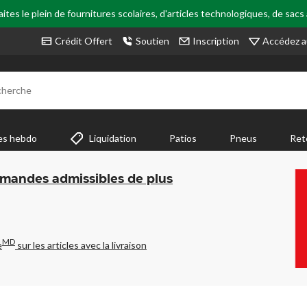
tes le plein de fournitures scolaires, d'articles technologiques, de sacs
Accédez a
Crédit Offert
Soutien
Inscription
cherche
es hebdo
Liquidation
Patios
Pneus
Ret
mmandes admissibles de plus
MD
e
sur les articles avec la livraison