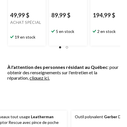
49,99 $
89,99 $
194,99 $
ACHAT SPÉCIAL
5 en stock
2 en stock
19 en stock
À l'attention des personnes résidant au Québec
: pour
obtenir des renseignements sur l'entretien et la
réparation,
cliquez ici.
seaux tout usage
Leatherman
Outil polyvalent
Gerber
Dime
ptor Rescue avec pince de poche