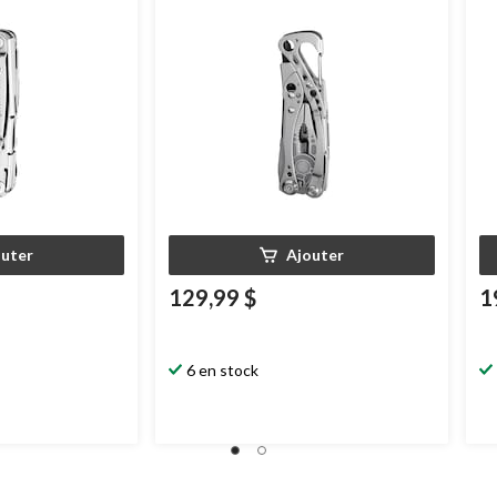
inoxydable
outer
Ajouter
129,99 $
1
6 en stock