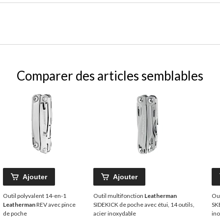
Comparer des articles semblables
Ajouter
Ajouter
Outil polyvalent 14-en-1
Outil multifonction
Leatherman
Out
Leatherman
REV avec pince
SIDEKICK de poche avec étui, 14 outils,
SKE
de poche
acier inoxydable
in