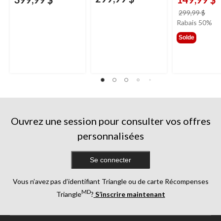
prix
299,99 $
étai
Rabais 50%
299,
Solde
Ouvrez une session pour consulter vos offres
personnalisées
Se connecter
Vous n’avez pas d’identifiant Triangle ou de carte Récompenses
MD
Triangle
?
S’inscrire maintenant