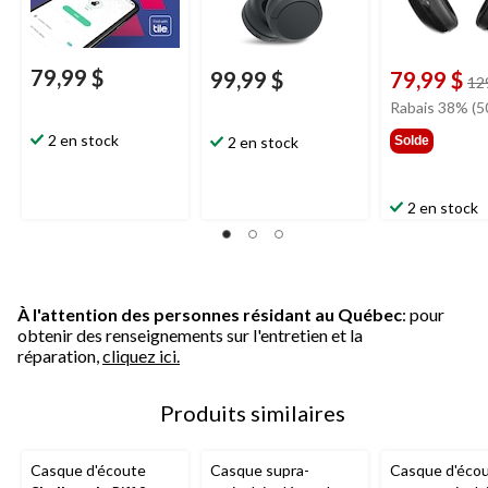
79,99 $
99,99 $
79,99 $
12
Rabais 38% (5
2 en stock
2 en stock
Solde
2 en stock
À l'attention des personnes résidant au Québec
: pour
obtenir des renseignements sur l'entretien et la
réparation,
cliquez ici.
Produits similaires
Casque d'écoute
Casque supra-
Casque d'éco