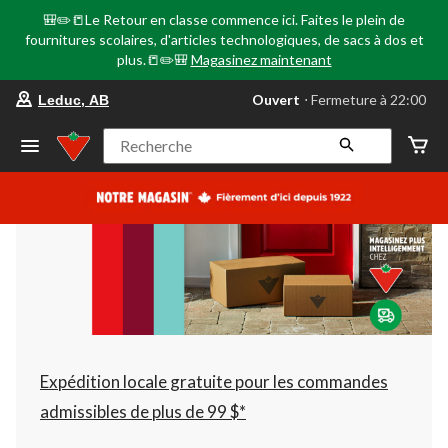
🎒✏️📒Le Retour en classe commence ici. Faites le plein de
fournitures scolaires, d'articles technologiques, de sacs à dos et
plus.📒✏️🎒
Magasinez maintenant
votre
Ouvert
⋅ Fermeture à 22:00
Leduc, AB
magasin
préféré
est
Recherche
Leduc,
AB,
courament
Ouvert,
Fermeture
à
à
22:00
cliquer
pour
changer
Expédition locale gratuite pour les commandes
admissibles de plus de 99 $*