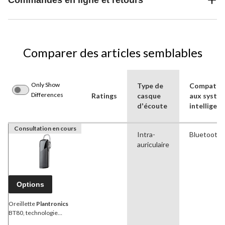
Comparer des articles semblables
Only Show
Type de
Compatibi
Differences
Ratings
casque
aux systè
dʼécoute
intelligent
Consultation en cours
Intra-
Bluetooth
auriculaire
Options
Oreillette
Plantronics
BT80, technologie
Bluetooth