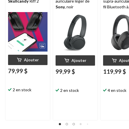
Skullcandy
Riff 2
auriculaire léger de
supra-auricula
Sony
, noir
fil Bluetooth à
suppression a
bruit
JLAB
Lux,
Ajouter
Ajouter
Ajou
79,99 $
99,99 $
119,99 $
2 en stock
2 en stock
4 en stock