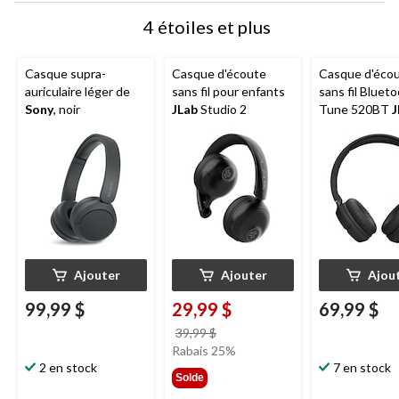
4 étoiles et plus
Casque supra-
Casque d'écoute
Casque d'éco
auriculaire léger de
sans fil pour enfants
sans fil Bluet
Sony
, noir
JLab
Studio 2
Tune 520BT
J
autonomie de
heures et son
Bass Sound, n
Ajouter
Ajouter
Ajou
99,99 $
29,99 $
69,99 $
prix
39,99 $
était
Rabais 25%
2 en stock
39,99 $
7 en stock
Solde