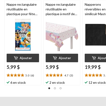
Nappe rectangulaire
Nappe rectangulaire
Napperons
réutilisable en
réutilisable en
réversibles en
plastique pour fête
plastique à motif de
similicuir Mast
d'anniversaire
licornes
Amscan
,
multicolore, 1
Nickelodeon
rose/blanc, 54 x 96 po
po, paq. 4
Pat'Patrouille, bleu,
54 x 96 po
Ajouter
Ajouter
Ajou
5,99 $
5,99 $
19,99 $
5.0
(6)
4.7
(3)
5
5.0
4.7
5.0
étoile(s)
étoile(s)
étoile(s)
6 en stock
2 en stock
12 en stock
sur
sur
sur
5.
5.
5.
6
3
2
évaluations
évaluations
évaluations