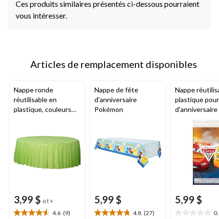
Ces produits similaires présentés ci-dessous pourraient
vous intéresser.
Articles de remplacement disponibles
Nappe ronde
Nappe de fête
Nappe réutilis
réutilisable en
d'anniversaire
plastique pour
plastique, couleurs
Pokémon
d'anniversaire
variées, 84 po, pour
Les Bagnoles 
Noël/Action de
McQueen,
grâces/réveillon/fête
bleu/rouge/ja
d'anniversaire
x 96 po
3,99 $
5,99 $
5,99 $
et+
4.6
(9)
4.8
(27)
0
4.6
4.8
0.0