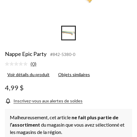
Nappe Epic Party
#842-5380-0
(0)
Aucune
cote
Voir détails du produit
Objets similaires
pour
ce
produit.
4,99 $
Lien
vers
la
Inscrivez-vous aux alertes de soldes
même
page.
Malheureusement, cet article
ne fait plus partie de
l
’assortiment
du magasin que vous avez sélectionné et
les magasins de la région.