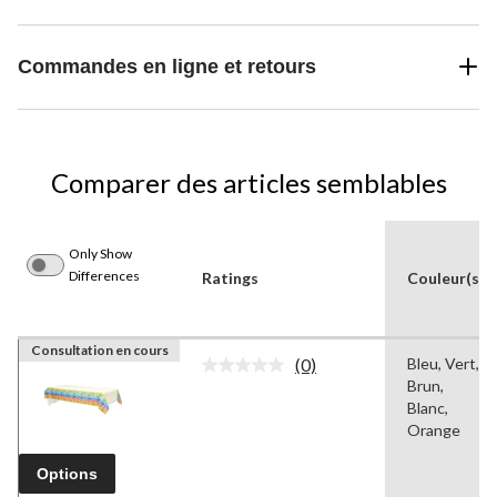
Commandes en ligne et retours
Comparer des articles semblables
Only Show
Differences
Ratings
Couleur(s)
Consultation en cours
(0)
Bleu, Vert,
Aucune
Brun,
cote
pour
Blanc,
ce
Orange
produit.
Lien
Options
vers
la