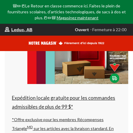
🎒✏️📒Le Retour en classe commence ici. Faites le plein de
fournitures scolaires, d'articles technologiques, de sacs à dos et
plus.📒✏️🎒
Magasinez maintenant
votre
Ouvert
⋅ Fermeture à 22:00
Leduc, AB
magasin
préféré
est
Leduc,
AB,
courament
Ouvert,
Fermeture
à
à
22:00
cliquer
pour
changer
Expédition locale gratuite pour les commandes
admissibles de plus de 99 $*
*Offre exclusive pour les membres Récompenses
MD
Triangle
sur les articles avec la livraison standard.
En