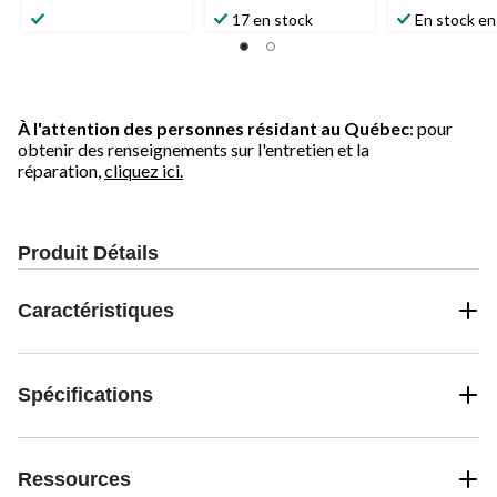
étoile(s)
étoile(s)
étoile(s)
17 en stock
En stock en
sur
sur
sur
5.
5.
5.
9
27
évaluations
évaluations
À l'attention des personnes résidant au Québec
: pour
obtenir des renseignements sur l'entretien et la
réparation,
cliquez ici.
Produit Détails
Caractéristiques
Spécifications
Ressources