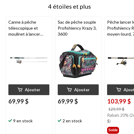
4 étoiles et plus
Canne à pêche
Sac de pêche souple
Pêche lancer 
télescopique et
Profishiency Krazy 3,
Profishiency R
moulinet à lancer
3600
moyen-lourd, 7
léger
Quantum
,
moyen-léger, paq. 2
Ajouter
Ajouter
Ajou
69,99 $
69,99 $
103,99 $
prix
129,99 $
étai
Rabais 20% (2
9 en stock
2 en stock
129,
$)
Solde