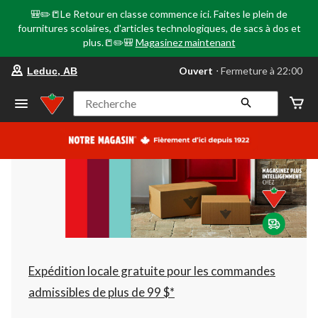
🎒✏️📒Le Retour en classe commence ici. Faites le plein de
fournitures scolaires, d'articles technologiques, de sacs à dos et
plus.📒✏️🎒
Magasinez maintenant
votre
Ouvert
⋅ Fermeture à 22:00
Leduc, AB
magasin
préféré
est
Recherche
Leduc,
AB,
courament
Ouvert,
Fermeture
à
à
22:00
cliquer
pour
changer
Expédition locale gratuite pour les commandes
admissibles de plus de 99 $*