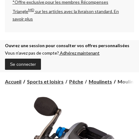
*Offre exclusive pour les membres Récompenses
MD
Triangle
sur les articles avec la livraison standard.
En
savoir plus
Ouvrez une session pour consulter vos offres personnalisées
Vous n’avez pas de compte?
Adhérez maintenant
Se connecter
Moulinet
Accueil
Sports et loisirs
Pêche
Moulinets
Moulinet 
Quantum
Iron,
lancer
lourd