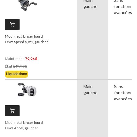
Main
Sans
gauche
fonctionnal
avancées
Moulinet à lancer lourd
Lews Speed 6,8:1, gaucher
Maintenant
79,96 $
Prix
Était
149,99 $
Était
Liquidation◊
149,99 $
Main
Sans
gauche
fonctionnal
avancées
Moulinet à lancer lourd
Lews Accel, gaucher