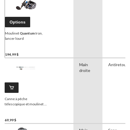
Options
Moulinet
Quantum
Iron,
lancer lourd
194,99 $
Main
Antiretour
droite
Canne à pêche
télescopique et moulinet à
lancer léger
Quantum
,
moyen-léger, paq. 2
69,99 $