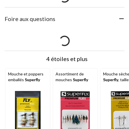
Foire aux questions
4 étoiles et plus
Mouche et poppers
Assortiment de
Mouche sèch
emballés
Superfly
mouches
Superfly
Superfly
, taill