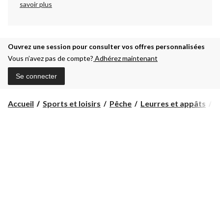
savoir plus
Ouvrez une session pour consulter vos offres personnalisées
Vous n’avez pas de compte?
Adhérez maintenant
Se connecter
Accueil
Sports et loisirs
Pêche
Leurres et appâts
M