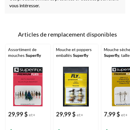
vous intéresser.
Articles de remplacement disponibles
Assortiment de
Mouche et poppers
Mouche sèch
mouches
Superfly
emballés
Superfly
Superfly
, taill
29,99 $
29,99 $
7,99 $
et+
et+
et+