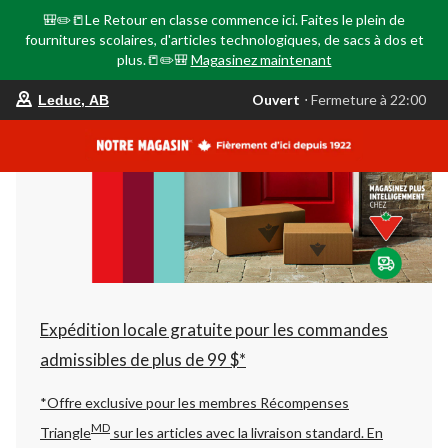
🎒✏️📒Le Retour en classe commence ici. Faites le plein de
fournitures scolaires, d'articles technologiques, de sacs à dos et
plus.📒✏️🎒
Magasinez maintenant
votre
Ouvert
⋅ Fermeture à 22:00
Leduc, AB
magasin
préféré
est
Leduc,
AB,
courament
Ouvert,
Fermeture
à
à
22:00
cliquer
pour
changer
Expédition locale gratuite pour les commandes
admissibles de plus de 99 $*
*Offre exclusive pour les membres Récompenses
MD
Triangle
sur les articles avec la livraison standard.
En