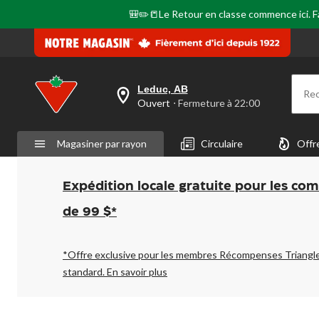
même
🎒✏️📒Le Retour en classe commence ici. Fai
page.
Leduc, AB
Re
votre
Ouvert
⋅ Fermeture à 22:00
magasin
préféré
est
Magasiner par rayon
Circulaire
Offr
Leduc,
AB,
courament
Ouvert,
Expédition locale gratuite pour les co
Fermeture
à
de 99 $*
à
22:00
cliquer
pour
*Offre exclusive pour les membres Récompenses Triangl
changer
standard.
En savoir plus