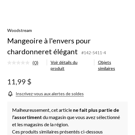
Woodstream
Mangeoire à l'envers pour
chardonneret élégant
#142-5411-4
(0)
Voir détails du
Objets
Aucune
produit
similaires
cote
pour
ce
11,99 $
produit.
Lien
vers
Inscrivez-vous aux alertes de soldes
la
même
page.
Malheureusement, cet article
ne fait plus partie de
l
’assortiment
du magasin que vous avez sélectionné
et les magasins de la région.
Ces produits similaires présentés ci-dessous