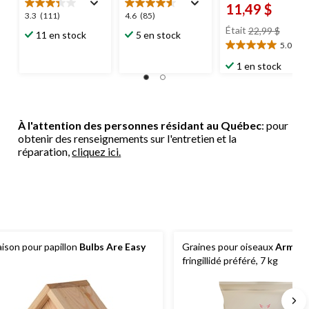
11,49 $
3.3
4.6
3.3
(111)
4.6
(85)
prix
étoile(s)
étoile(s)
Était
22,99 $
11 en stock
5 en stock
était
sur
sur
5.0
(2)
5.0
22,99 
5.
5.
étoile(s)
1 en stock
111
85
sur
évaluations
évaluations
5.
2
évaluations
À l'attention des personnes résidant au Québec
: pour
obtenir des renseignements sur l'entretien et la
réparation,
cliquez ici.
ison pour papillon
Bulbs Are Easy
Graines pour oiseaux
Armstr
fringillidé préféré, 7 kg