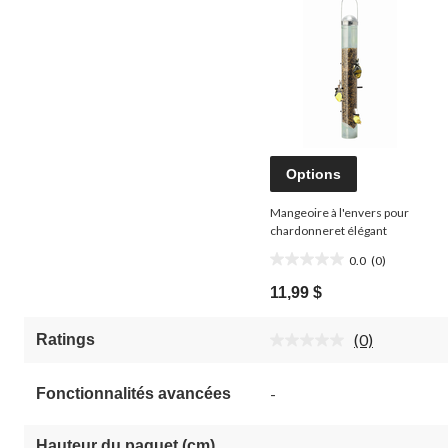
Options
Mangeoire à l'envers pour
chardonneret élégant
0.0
(0)
0.0
étoile(s)
11,99 $
sur
5.
(0)
Ratings
Aucune
cote
pour
-
Fonctionnalités avancées
ce
produit.
Lien
vers
Hauteur du paquet (cm)
-