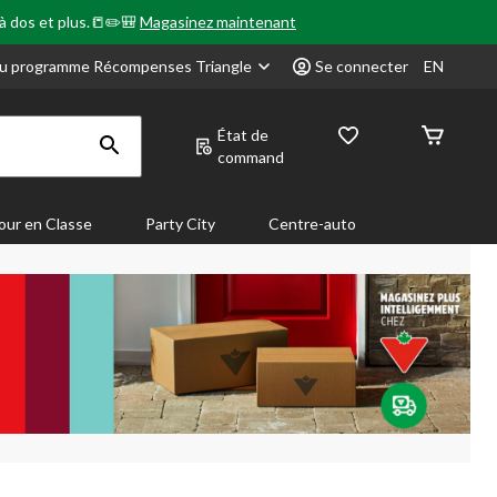
 à dos et plus.📒✏️🎒
Magasinez maintenant
u programme Récompenses Triangle
Se connecter
EN
État de
command
our en Classe
Party City
Centre-auto