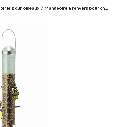
Mangeoire
ires pour oiseaux
Mangeoire à l'envers pour ch...
à
l'envers
pour
chardonneret
élégant