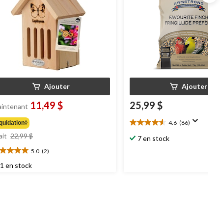
Ajouter
Ajouter
11,49 $
25,99 $
intenant
4.6
(86)
quidation◊
4.6
prix
étoile(s)
ait
22,99 $
7 en stock
était
sur
5.0
(2)
22,99 $
5.
0
86
oile(s)
1 en stock
évaluations
r
aluations