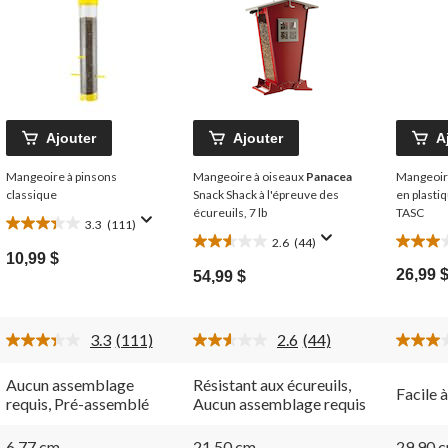
Ajouter
Ajouter
A
Mangeoire à pinsons
Mangeoire à oiseaux
Panacea
Mangeoire
classique
Snack Shack à l'épreuve des
en plasti
écureuils, 7 lb
TASC
3.3
(111)
3.3
2.6
(44)
2.6
3.0
étoile(s)
10,99 $
étoile(s)
étoile(s
sur
26,99 
54,99 $
sur
sur
5.
5.
5.
111
44
2
évaluations
3.3
(111)
2.6
(44)
évaluations
évaluat
Lire
Lire
les
les
111
44
Aucun assemblage
Résistant aux écureuils,
Facile 
commentaires.
commentaires.
requis, Pré-assemblé
Aucun assemblage requis
Lien
Lien
vers
vers
la
la
6,77 cm
21,50 cm
29,90 