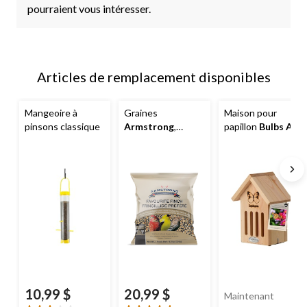
pourraient vous intéresser.
Articles de remplacement disponibles
Mangeoire à
Graines
Maison pour
pinsons classique
Armstrong
,
papillon
Bulbs Are
fringillidé préféré,
Easy
4,5 kg
10,99 $
20,99 $
Maintenant