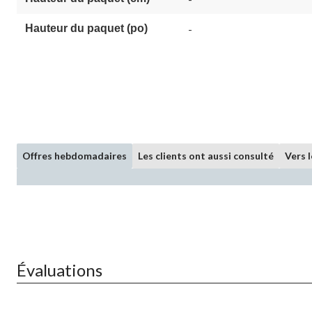
la
même
Hauteur du paquet (po)
-
page.
Offres hebdomadaires
Les clients ont aussi consulté
Vers 
Évaluations