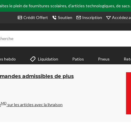
tes le plein de fournitures scolaires, d'articles technologiques, de sacs
Accédez a
Crédit Offert
Soutien
Inscription
cherche
es hebdo
Liquidation
Patios
Pneus
Ret
mmandes admissibles de plus
MD
e
sur les articles avec la livraison