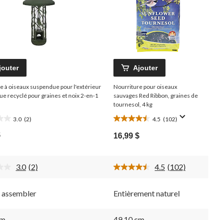
jouter
Ajouter
 à oiseaux suspendue pour l'extérieur
Nourriture pour oiseaux
que recyclé pour graines et noix 2-en-1
sauvages Red Ribbon, graines de
tournesol, 4 kg
3.0
(2)
4.5
(102)
4.5
)
étoile(s)
$
16,99 $
sur
5.
102
3.0
(2)
4.5
(102)
ions
évaluations
Lire
Lire
les
les
2
102
à assembler
Entièrement naturel
commentaires.
commentaires.
Lien
Lien
vers
vers
la
la
cm
49,10 cm