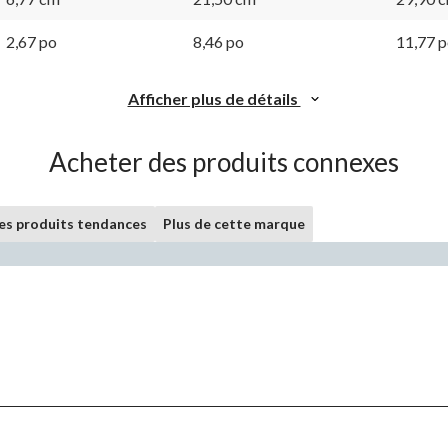
même
même
page.
page.
2,67 po
8,46 po
11,77 
Afficher plus de détails
Acheter des produits connexes
les produits tendances
Plus de cette marque