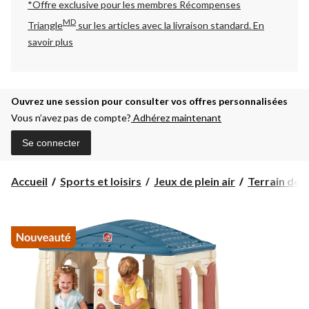
*Offre exclusive pour les membres Récompenses
MD
Triangle
sur les articles avec la livraison standard.
En
savoir plus
Ouvrez une session pour consulter vos offres personnalisées
Vous n’avez pas de compte?
Adhérez maintenant
Se connecter
Accueil
Sports et loisirs
Jeux de plein air
Terrain de j