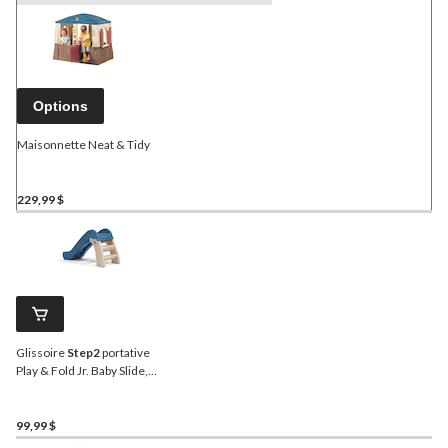
Options
Maisonnette Neat & Tidy
229,99 $
Glissoire
Step2
portative
Play & Fold Jr. Baby Slide,
bleu, 1,5 an et plus
99,99 $