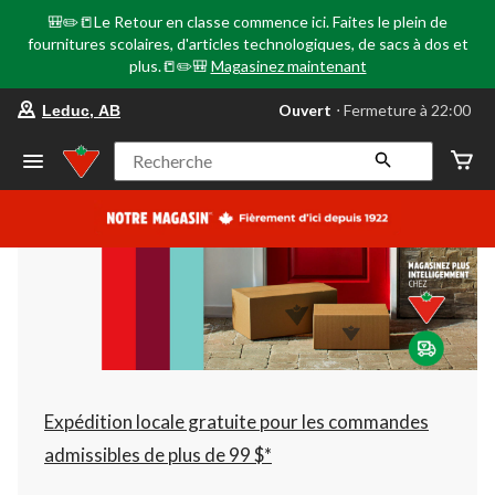
🎒✏️📒Le Retour en classe commence ici. Faites le plein de
fournitures scolaires, d'articles technologiques, de sacs à dos et
plus.📒✏️🎒
Magasinez maintenant
votre
Ouvert
⋅ Fermeture à 22:00
Leduc, AB
magasin
préféré
est
Recherche
Leduc,
AB,
courament
Ouvert,
Fermeture
à
à
22:00
cliquer
pour
changer
Expédition locale gratuite pour les commandes
admissibles de plus de 99 $*