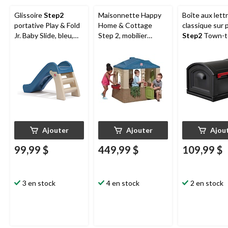
Glissoire
Step2
Maisonnette Happy
Boîte aux lett
portative Play & Fold
Home & Cottage
classique sur
Jr. Baby Slide, bleu,
Step 2, mobilier
Step2
Town-t
1,5 an et plus
intérieur, 1,5 an et
Town, TG, noi
plus
Ajouter
Ajouter
Ajou
99,99 $
449,99 $
109,99 $
3 en stock
4 en stock
2 en stock