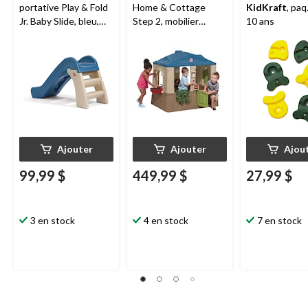
portative Play & Fold
Home & Cottage
KidKraft
, paq.
Jr. Baby Slide, bleu,
Step 2, mobilier
10 ans
1,5 an et plus
intérieur, 1,5 an et
plus
Ajouter
Ajouter
Ajou
99,99 $
449,99 $
27,99 $
3 en stock
4 en stock
7 en stock