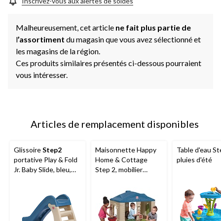
Inscrivez-vous aux alertes de soldes
Malheureusement, cet article
ne fait plus partie de
l
’assortiment
du magasin que vous avez sélectionné et
les magasins de la région.
Ces produits similaires présentés ci-dessous pourraient
vous intéresser.
Articles de remplacement disponibles
Glissoire
Step2
Maisonnette Happy
Table d'eau St
portative Play & Fold
Home & Cottage
pluies d'été
Jr. Baby Slide, bleu,
Step 2, mobilier
1,5 an et plus
intérieur, 1,5 an et
plus