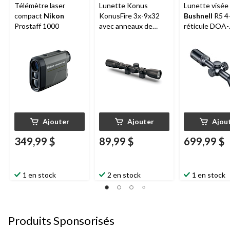
Télémètre laser
Lunette Konus
Lunette visée
compact
Nikon
KonusFire 3x-9x32
Bushnell
R5 4
Prostaff 1000
avec anneaux de
réticule DOA-
fixation
LRH800, EXO
Ajouter
Ajouter
Ajou
349,99 $
89,99 $
699,99 $
1 en stock
2 en stock
1 en stock
Produits Sponsorisés