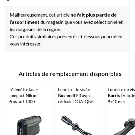
Malheureusement, cet article
ne fait plus partie de
l
’assortiment
du magasin que vous avez sélectionné et
les magasins de la région.
Ces produits similaires présentés ci-dessous pourraient
vous intéresser.
Articles de remplacement disponibles
Télémètre laser
Lunette de visée
Lunette de vi
compact
Nikon
Bushnell
R3 avec
Burris
Droptin
Prostaff 1000
réticule DOA-QBR, 4-
9x40 mm
12x40 mm