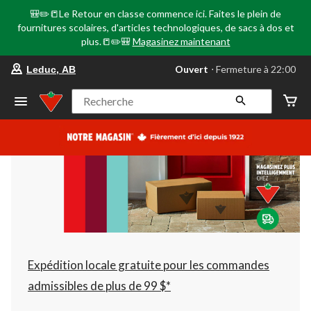
🎒✏️📒Le Retour en classe commence ici. Faites le plein de
fournitures scolaires, d'articles technologiques, de sacs à dos et
plus.📒✏️🎒
Magasinez maintenant
votre
Ouvert
⋅ Fermeture à 22:00
Leduc, AB
magasin
préféré
est
Recherche
Leduc,
AB,
courament
Ouvert,
Fermeture
à
à
22:00
cliquer
pour
changer
Expédition locale gratuite pour les commandes
admissibles de plus de 99 $*