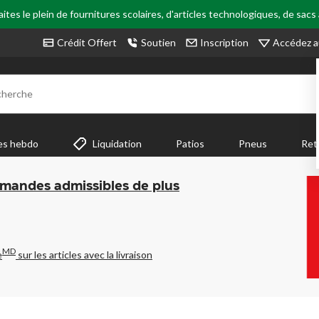
tes le plein de fournitures scolaires, d'articles technologiques, de sacs
Accédez a
Crédit Offert
Soutien
Inscription
cherche
es hebdo
Liquidation
Patios
Pneus
Ret
mmandes admissibles de plus
MD
e
sur les articles avec la livraison