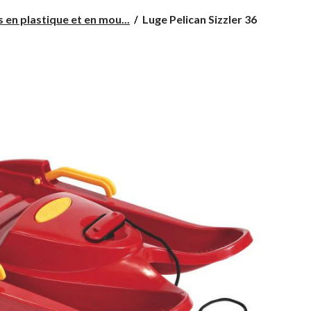
Luge
 en plastique et en mou...
Luge Pelican Sizzler 36
Pelican
Sizzler
36