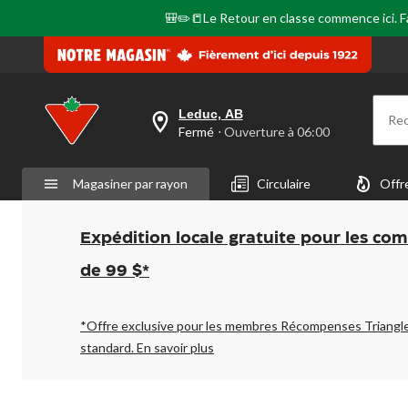
🎒✏️📒Le Retour en classe commence ici. Fai
Leduc, AB
Re
votre
Fermé
⋅ Ouverture à 06:00
magasin
préféré
est
Magasiner par rayon
Circulaire
Offr
Leduc,
AB,
courament
Fermé,
Expédition locale gratuite pour les co
Ouverture
à
de 99 $*
à
06:00
cliquer
pour
*Offre exclusive pour les membres Récompenses Triangl
changer
standard.
En savoir plus