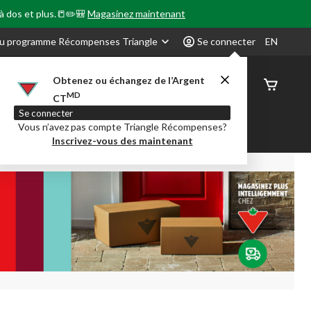
 à dos et plus.📒✏️🎒
Magasinez maintenant
u programme Récompenses Triangle
Se connecter
EN
Obtenez ou échangez de l’Argent
État de
MD
CT
command
Se connecter
Vous n’avez pas compte Triangle Récompenses?
our en Classe
Party City
Centre-auto
Inscrivez-vous des maintenant