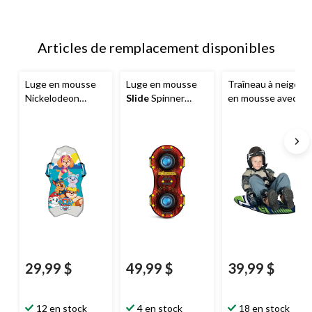
Articles de remplacement disponibles
Luge en mousse
Luge en mousse
Traîneau à neige
Nickelodeon
Slide
Spinner
en mousse avec
Pat'Patrouille,
2 places, 52 po
poignées de sac à
bleu, 36 po
dos, 36 po
29,99 $
49,99 $
39,99 $
12 en stock
4 en stock
18 en stock