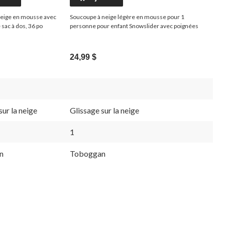
neige en mousse avec
Soucoupe à neige légère en mousse pour 1
sac à dos, 36 po
personne pour enfant Snowslider avec poignées
24,99 $
sur la neige
Glissage sur la neige
1
n
Toboggan