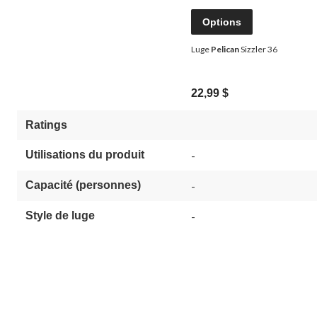
Options
Luge
Pelican
Sizzler 36
22,99 $
Ratings
Utilisations du produit
-
Capacité (personnes)
-
Style de luge
-