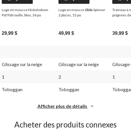
Luge en mousse Nickelodeon
Luge en mousse
Slide
Spinner
Traîneau à 
Pat'Patrouille, bleu, 36 po
2 places, 52 po
poignées de 
29,99 $
49,99 $
39,99 $
Glissage sur la neige
Glissage sur la neige
Glissage 
1
2
1
Toboggan
Toboggan
Tobogga
Afficher plus de détails
Acheter des produits connexes