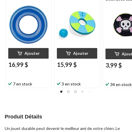
noir
Ajouter
Ajouter
Ajou
16,99 $
15,99 $
3,99 $
7 en stock
3 en stock
34 en stock
Produit Détails
Un jouet durable peut devenir le meilleur ami de votre chien. Le