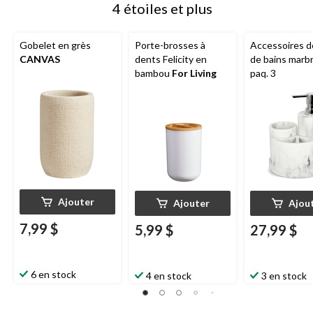
4 étoiles et plus
Gobelet en grès
Porte-brosses à
Accessoires de
CANVAS
dents Felicity en
de bains marbr
bambou
For Living
paq. 3
Ajouter
Ajouter
Ajou
7,99 $
5,99 $
27,99 $
6 en stock
4 en stock
3 en stock