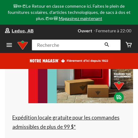
🎒✏️📒Le Retour en classe commence ici. Faites le plein de
fournitures scolaires, d'articles technologiques, de sacs à dos et
plus.📒✏️🎒
Magasinez maintenant
votre
Ouvert
⋅ Fermeture à 22:00
Leduc, AB
magasin
préféré
est
Recherche
Leduc,
AB,
courament
Ouvert,
Fermeture
à
à
22:00
cliquer
pour
changer
Expédition locale gratuite pour les commandes
admissibles de plus de 99 $*