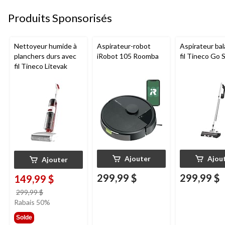
Produits Sponsorisés
Nettoyeur humide à
Aspirateur-robot
Aspirateur bal
planchers durs avec
iRobot 105 Roomba
fil Tineco Go S
fil Tineco Litevak
Ajouter
Ajou
Ajouter
299,99 $
299,99 $
149,99 $
prix
299,99 $
était
Rabais 50%
299,99 $
Solde