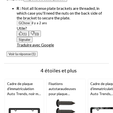
R :
Not all license plate brackets are threaded, in
which case you'll need the nuts on the back side of
the bracket to secure the plate.
GChow
il y a 2 ans
Utile?
(1)
(0)
Signaler
Traduire avec Google
Voir la réponse (1)
4 étoiles et plus
Cadre de plaque
Fixations
Cadre de plaq
d'immatriculation
autotaraudeuses
d'immatriculat
Auto Trends, noir mat
pour plaque
Auto Trends,
à diamants
d'immatriculation
camouflage no
AutoTrends
, noir