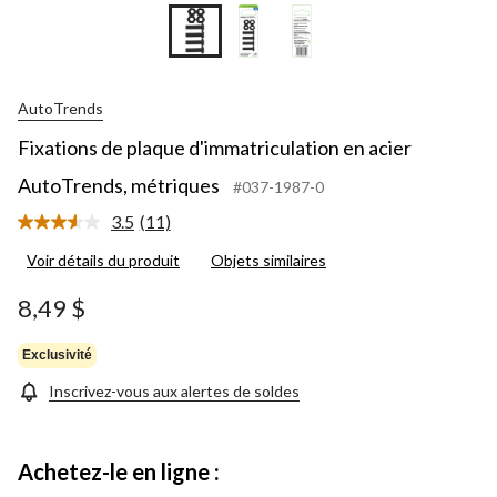
AutoTrends
Fixations de plaque d'immatriculation en acier
AutoTrends, métriques
#037-1987-0
3.5
(11)
Lire
les
Voir détails du produit
Objets similaires
11
commentaires.
Lien
8,49 $
vers
la
même
Exclusivité
page.
Inscrivez-vous aux alertes de soldes
Achetez-le en ligne :