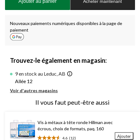
Ajouter au panier
Acheter maintenant
jour
à
1
Nouveaux paiements numériques disponibles à la page de
paiement
Trouvez-le également en magasin:
9 en stock au Leduc, AB
Allée 12
Voir d'autres magasins
Il vous faut peut-être aussi
Vis à métaux à tête ronde Hillman avec
écrous, choix de formats, paq. 160
Ajouter
4.6
(12)