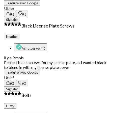
Traduire avec Google
Utile?
(0)
(0)
Signaler
5 étoile(s) sur 5.
Black License Plate Screws
Heather
Acheteur vérifié
il y a 9 mois
Perfect black screws for my license plate, as I wanted black
to blend in with my license plate cover
Traduire avec Google
Utile?
(0)
(0)
Signaler
1 étoile(s) sur 5.
Bolts
Fuzzy