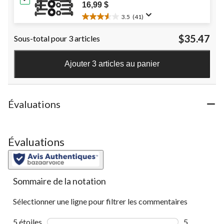
évaluations
16,99 $
3.5
(41)
3.5
étoile(s)
$35.47
Sous-total pour 3 articles
sur
5.
41
Ajouter 3 articles au panier
évaluations
Évaluations
Évaluations
Sommaire de la notation
Sélectionner une ligne pour filtrer les commentaires
5 étoiles
étoiles
5