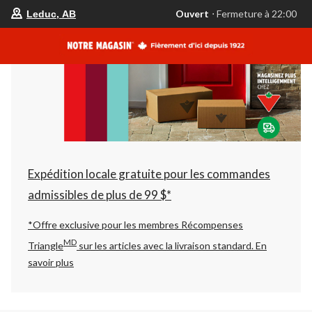
votre
Ouvert
⋅ Fermeture à 22:00
Leduc, AB
magasin
préféré
est
Leduc,
AB,
courament
Ouvert,
Fermeture
à
à
22:00
cliquer
pour
changer
Expédition locale gratuite pour les commandes
admissibles de plus de 99 $*
*Offre exclusive pour les membres Récompenses
MD
Triangle
sur les articles avec la livraison standard.
En
savoir plus