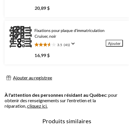
4.6
étoile(s)
20,89 $
sur
5.
12
évaluations
Fixations pour plaque d'immatriculation
Cruiser, noir
Ajouter
3.5
(41)
3.5
étoile(s)
16,99 $
sur
5.
41
évaluations
Ajouter au registree
À l'attention des personnes résidant au Québec
: pour
obtenir des renseignements sur l'entretien et la
réparation,
cliquez ici.
Produits similaires