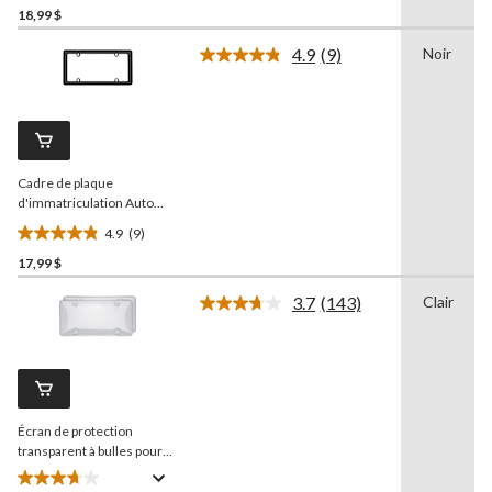
étoile(s)
18,99 $
sur
4.9
(9)
Noir
5.
Lire
31
les
9
évaluations
commentaires.
Lien
vers
la
Cadre de plaque
même
page.
d'immatriculation Auto
Trends, noir mat à
4.9
(9)
diamants
4.9
17,99 $
étoile(s)
sur
3.7
(143)
Clair
5.
Lire
les
9
143
évaluations
commentaires.
Lien
vers
la
Écran de protection
même
page.
transparent à bulles pour
plaque d'immatriculation,
paq. 2