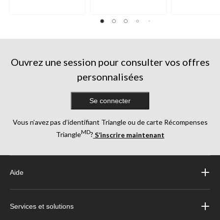
étoile(s)
étoile(s)
sur
sur
5.
5.
2
244
évaluations
évaluations
Ouvrez une session pour consulter vos offres
personnalisées
Se connecter
Vous n’avez pas d’identifiant Triangle ou de carte Récompenses
MD
Triangle
?
S’inscrire maintenant
Aide
Services et solutions