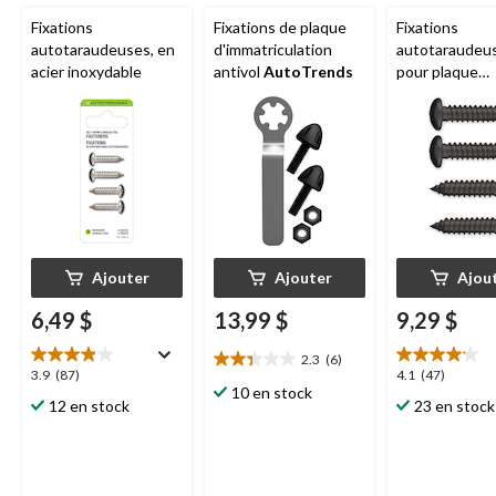
Fixations
Fixations de plaque
Fixations
autotaraudeuses, en
d'immatriculation
autotaraudeu
acier inoxydable
antivol
AutoTrends
pour plaque
d'immatriculat
AutoTrends
,
Ajouter
Ajouter
Ajou
6,49 $
13,99 $
9,29 $
2.3
(6)
2.3
3.9
4.1
3.9
(87)
4.1
(47)
étoile(s)
10 en stock
étoile(s)
étoile(s)
12 en stock
23 en stock
sur
sur
sur
5.
5.
5.
6
87
47
évaluations
évaluations
évaluations