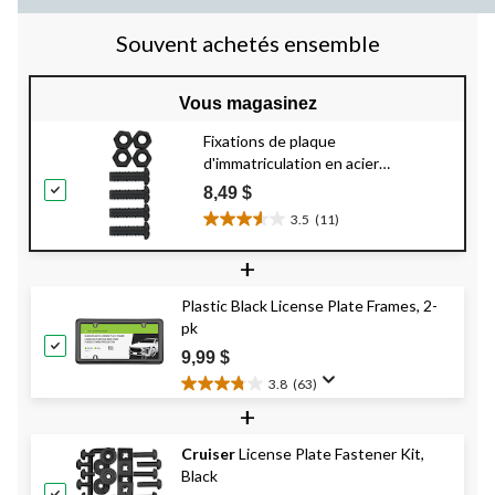
68
76
60
évaluations
évaluations
évaluation
Souvent achetés ensemble
Vous magasinez
Fixations de plaque
d'immatriculation en acier
AutoTrends
, métriques
8,49 $
3.5
(11)
3.5
étoile(s)
+
sur
5.
Plastic Black License Plate Frames, 2-
11
pk
évaluations
9,99 $
3.8
(63)
3.8
+
étoile(s)
sur
Cruiser
License Plate Fastener Kit,
5.
Black
63