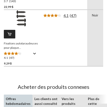
3.7
(143)
3.7
étoile(s)
22,99 $
sur
4.1
(47)
Noir
5.
Lire
143
les
47
évaluations
commentaires.
Lien
vers
la
Fixations autotaraudeuses
même
page.
pour plaque
d'immatriculation
AutoTrends
, noir
4.1
(47)
4.1
étoile(s)
9,29 $
sur
5.
47
évaluations
Acheter des produits connexes
Offres
Les clients ont
Vers les
Plus de
hebdomadaires
aussi consulté
produits
cette