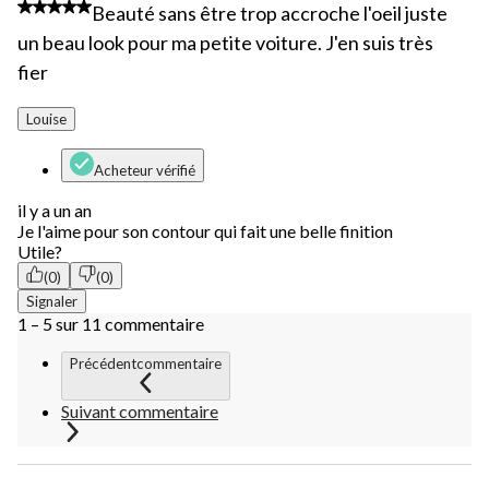
3 étoile(s) sur 5.
Beauté sans être trop accroche l'oeil juste
un beau look pour ma petite voiture. J'en suis très
fier
Louise
Acheteur vérifié
il y a un an
Je l'aime pour son contour qui fait une belle finition
Utile?
(0)
(0)
Signaler
1 – 5 sur 11 commentaire
Précédentcommentaire
Suivant commentaire