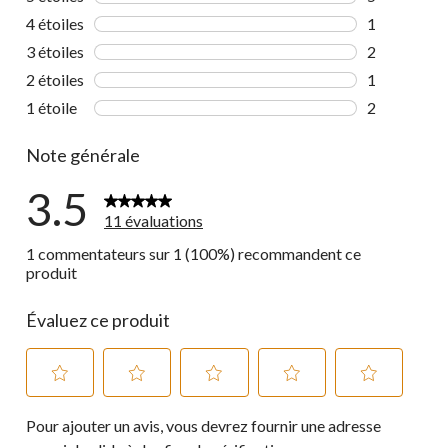
5 commentai
4 étoiles
étoiles
1
1 commentai
3 étoiles
étoiles
2
2 commentai
2 étoiles
étoiles
1
1 commentai
1 étoile
étoiles
2
2 commentai
Note générale
3.5
11 évaluations
1 commentateurs sur 1 (100%) recommandent ce
produit
Évaluez ce produit
Sélectionnez
Sélectionnez
Sélectionnez
Sélectionnez
Sélectionnez
Pour ajouter un avis, vous devrez fournir une adresse
pour
pour
pour
pour
pour
évaluer
évaluer
évaluer
évaluer
évaluer