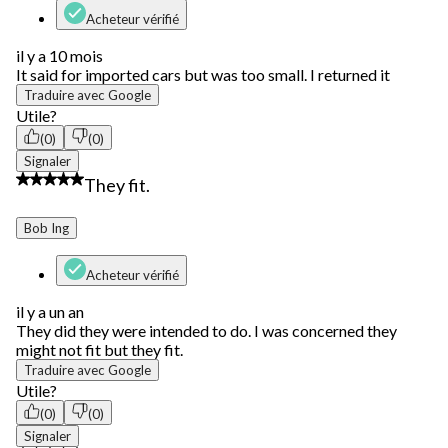
Acheteur vérifié
il y a 10 mois
It said for imported cars but was too small. I returned it
Traduire avec Google
Utile?
(0)
(0)
Signaler
3 étoile(s) sur 5.
They fit.
Bob Ing
Acheteur vérifié
il y a un an
They did they were intended to do. I was concerned they
might not fit but they fit.
Traduire avec Google
Utile?
(0)
(0)
Signaler