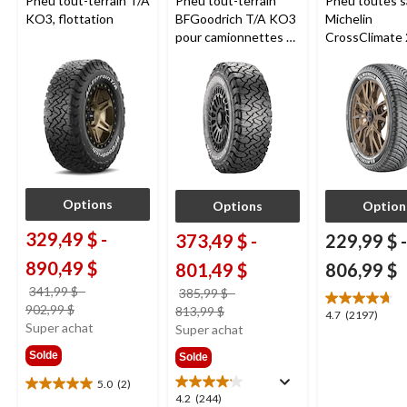
Pneu tout-terrain T/A
Pneu tout-terrain
Pneu toutes s
KO3, flottation
BFGoodrich T/A KO3
Michelin
pour camionnettes et
CrossClimate 
VUS
véhicules de 
et multisegm
Options
Options
Option
329,49 $
-
373,49 $
-
229,99 $
-
890,49 $
801,49 $
806,99 $
341,99 $
-
385,99 $
-
prix
902,99 $
prix
813,99 $
4.7
4.7
(2197)
était
Super achat
était
Super achat
étoile(s)
à
à
sur
Solde
Solde
partir
partir
5.
de
de
2197
5.0
(2)
5.0
4.2
341,99 $
4.2
(244)
385,99 $
évaluations