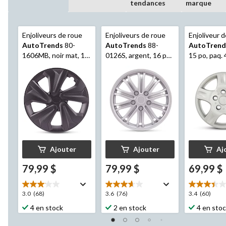
tendances
marque
Enjoliveurs de roue
Enjoliveurs de roue
Enjoliveur 
AutoTrends
80-
AutoTrends
88-
AutoTrend
1606MB, noir mat, 16
0126S, argent, 16 po,
15 po, paq. 
po, paq. 4
paq. 4
Ajouter
Ajouter
Aj
79,99 $
79,99 $
69,99 $
3.0
3.6
3.4
3.0
(68)
3.6
(76)
3.4
(60)
étoile(s)
étoile(s)
étoile(s)
4 en stock
2 en stock
4 en sto
sur
sur
sur
5.
5.
5.