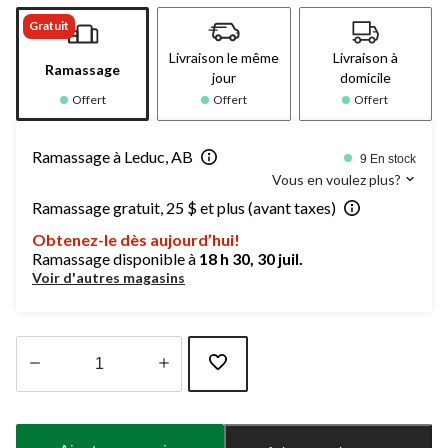
Gratuit
Livraison le même
Livraison à
Ramassage
jour
domicile
Offert
Offert
Offert
Ramassage à Leduc, AB
9 En stock
Vous en voulez plus?
Ramassage gratuit, 25 $ et plus (avant taxes)
Obtenez-le dès aujourd’hui!
Ramassage disponible à
18 h 30, 30 juil.
Voir d'autres magasins
Quantité
mise
à