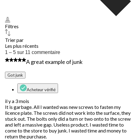
Filtres
Trier par
Les plus récents
1
1 – 5 sur 11 commentaire
à
1 étoile(s) sur 5.
A great example of junk
5
sur
11
Got junk
commentaire.
Acheteur vérifié
il y a 3 mois
It is garbage. All I wanted was new screws to fasten my
licence plate. The screws did not work into the surface, they
stuck out. The bolts only did a turn or two onto to the screw
and left a massive gap. Useless product. I wasted time to
come to the store to buy junk. I wasted time and money to
return the purchase.