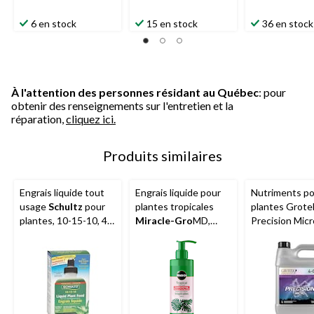
6 en stock
15 en stock
36 en stock
À l'attention des personnes résidant au Québec
: pour
obtenir des renseignements sur l'entretien et la
réparation,
cliquez ici.
Produits similaires
Engrais liquide tout
Engrais liquide pour
Nutriments p
usage
Schultz
pour
plantes tropicales
plantes Grote
plantes, 10-15-10, 4
Miracle-Gro
MD,
Precision Micro
oz
236 mL