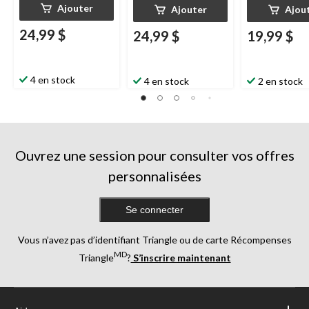
Ajouter
Ajouter
Ajou
24,99 $
24,99 $
19,99 $
4 en stock
4 en stock
2 en stock
Ouvrez une session pour consulter vos offres
personnalisées
Se connecter
Vous n’avez pas d’identifiant Triangle ou de carte Récompenses
MD
Triangle
?
S’inscrire maintenant