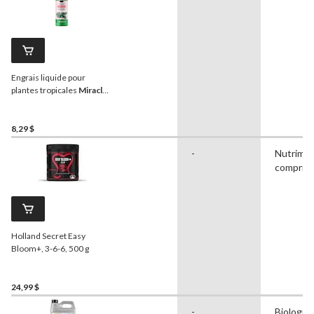
Engrais liquide pour
plantes tropicales
Miracle-
Gro
MD, 236 mL
8,29 $
-
Nutrime
compris
Holland Secret Easy
Bloom+, 3-6-6, 500 g
24,99 $
-
Biologiq