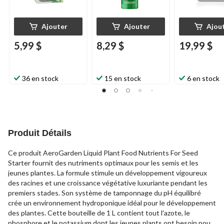
Ajouter
Ajouter
Ajou
5,99 $
8,29 $
19,99 $
36 en stock
15 en stock
6 en stock
Produit Détails
Ce produit AeroGarden Liquid Plant Food Nutrients For Seed
Starter fournit des nutriments optimaux pour les semis et les
jeunes plantes. La formule stimule un développement vigoureux
des racines et une croissance végétative luxuriante pendant les
premiers stades. Son système de tamponnage du pH équilibré
crée un environnement hydroponique idéal pour le développement
des plantes. Cette bouteille de 1 L contient tout l'azote, le
phosphore et le potassium dont les jeunes plants ont besoin pour