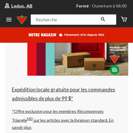
votre
Fermé
⋅ Ouverture à 06:00
Leduc, AB
magasin
préféré
est
Recherche
Leduc,
AB,
courament
Fermé,
Ouverture
à
à
06:00
cliquer
pour
changer
Expédition locale gratuite pour les commandes
admissibles de plus de 99 $*
*Offre exclusive pour les membres Récompenses
MD
Triangle
sur les articles avec la livraison standard.
En
savoir plus