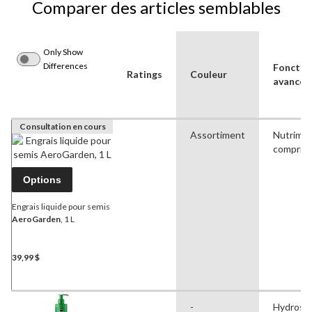
Comparer des articles semblables
Only Show
Differences
Fonctio
Ratings
Couleur
avancée
Consultation en cours
Assortiment
Nutrime
compris
Options
Engrais liquide pour semis
AeroGarden
, 1 L
39,99 $
-
Hydrosol