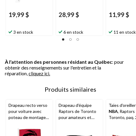
19,99 $
28,99 $
11,99 $
3 en stock
6 en stock
11 en stock
À l'attention des personnes résidant au Québec
: pour
obtenir des renseignements sur l'entretien et la
réparation,
cliquez ici.
Produits similaires
Drapeau recto verso
Drapeau d'équipe
Taies d'oreiller
pour voiture avec
Raptors de Toronto
NBA
, Raptors
poteau de montage
pour amateurs et
Toronto, paq. 
Raptors de Toronto,
collectionneurs de
pour
basketball de la
NBA
,
amateurs/collectionn
3 x 5 pi