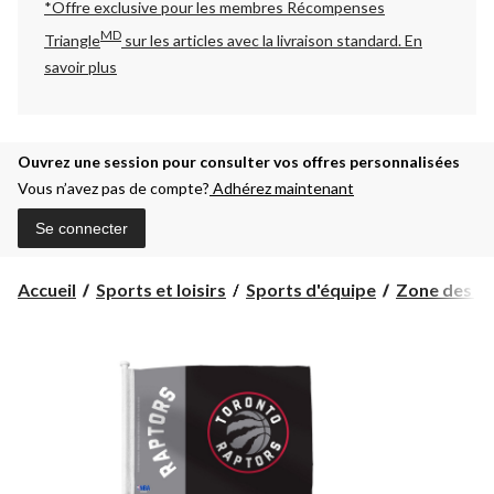
*Offre exclusive pour les membres Récompenses
MD
Triangle
sur les articles avec la livraison standard.
En
savoir plus
Ouvrez une session pour consulter vos offres personnalisées
Vous n’avez pas de compte?
Adhérez maintenant
Se connecter
Accueil
Sports et loisirs
Sports d'équipe
Zone des pa