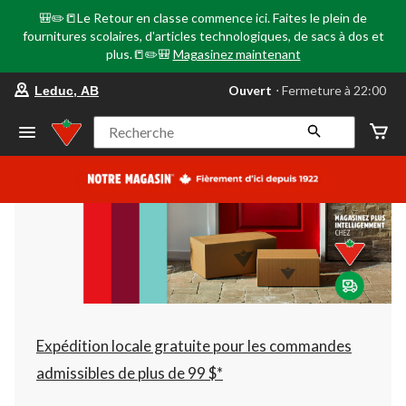
🎒✏️📒Le Retour en classe commence ici. Faites le plein de
fournitures scolaires, d'articles technologiques, de sacs à dos et
plus.📒✏️🎒
Magasinez maintenant
votre
Ouvert
⋅ Fermeture à 22:00
Leduc, AB
magasin
préféré
est
Recherche
Leduc,
AB,
courament
Ouvert,
Fermeture
à
à
22:00
cliquer
pour
changer
Expédition locale gratuite pour les commandes
admissibles de plus de 99 $*