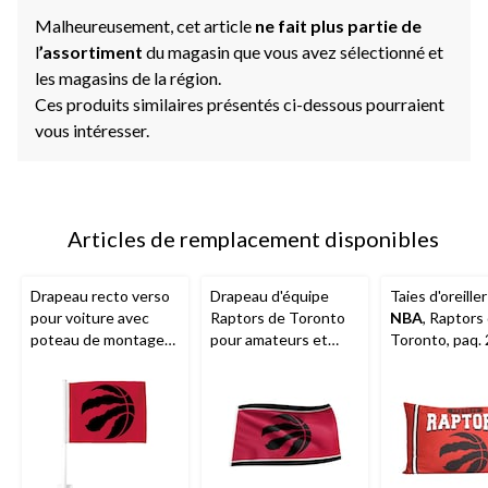
Malheureusement, cet article
ne fait plus partie de
l
’assortiment
du magasin que vous avez sélectionné et
les magasins de la région.
Ces produits similaires présentés ci-dessous pourraient
vous intéresser.
Articles de remplacement disponibles
Drapeau recto verso
Drapeau d'équipe
Taies d'oreiller
pour voiture avec
Raptors de Toronto
NBA
, Raptors
poteau de montage
pour amateurs et
Toronto, paq. 
Raptors de Toronto,
collectionneurs de
pour
basketball de la
NBA
,
amateurs/collectionn
3 x 5 pi
eurs de basketball de
la
NBA
, rouge/noir