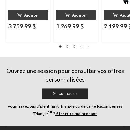
Ajouter
Ajouter
Ajou
3 759,99 $
1 269,99 $
2 199,99 
Ouvrez une session pour consulter vos offres
personnalisées
Se connecter
Vous n’avez pas d’identifiant Triangle ou de carte Récompenses
MD
Triangle
?
S’inscrire maintenant