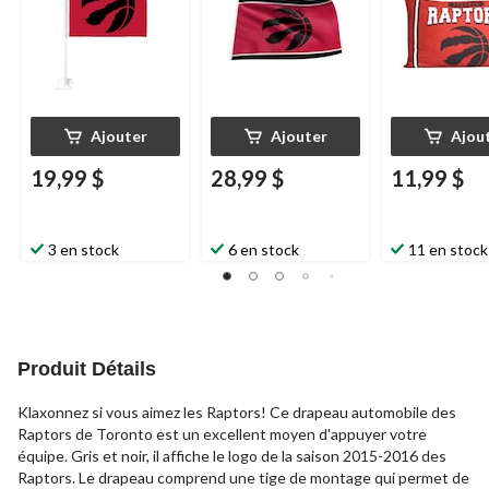
eurs de basketball de
la
NBA
, rouge/noir
Ajouter
Ajouter
Ajou
19,99 $
28,99 $
11,99 $
3 en stock
6 en stock
11 en stock
Produit Détails
Klaxonnez si vous aimez les Raptors! Ce drapeau automobile des
Raptors de Toronto est un excellent moyen d'appuyer votre
équipe. Gris et noir, il affiche le logo de la saison 2015-2016 des
Raptors. Le drapeau comprend une tige de montage qui permet de