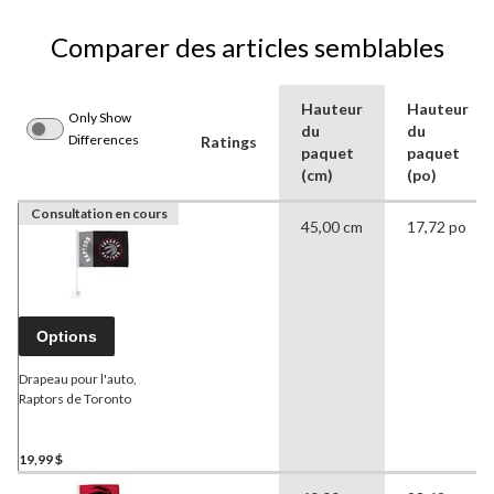
Comparer des articles semblables
Hauteur
Hauteur
Only Show
du
du
Differences
Ratings
paquet
paquet
(cm)
(po)
Consultation en cours
45,00 cm
17,72 po
Options
Drapeau pour l'auto,
Raptors de Toronto
19,99 $