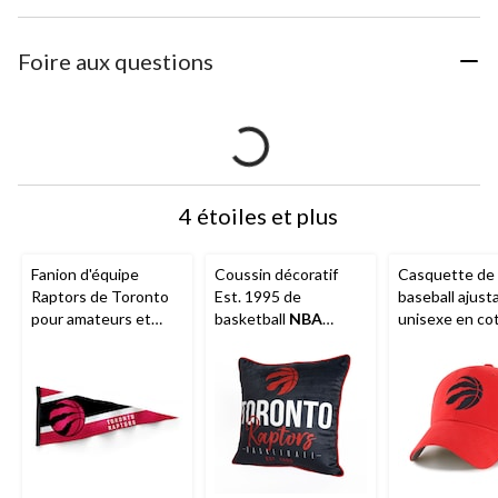
Foire aux questions
4 étoiles et plus
Fanion d'équipe
Coussin décoratif
Casquette de
Raptors de Toronto
Est. 1995 de
baseball ajust
pour amateurs et
basketball
NBA
unisexe en co
collectionneurs de
Raptors de Toronto
croisé
NBA
Ra
basketball de la
NBA
,
pour les amateurs,
de Toronto po
12 x 30 po
noir, 18 x 18 po
hommes/femm
rouge givré