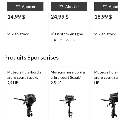
Ajouter
Ajouter
Ajou
14,99 $
24,99 $
18,99 $
2 en stock
En stock en ligne
7 en stock
Produits Sponsorisés
Moteurs hors-bord à
Moteurs hors-bord à
Moteurs hors-
arbre court Suzuki,
arbre court Suzuki,
arbre court Su
9,9 HP
2,5 HP
HP