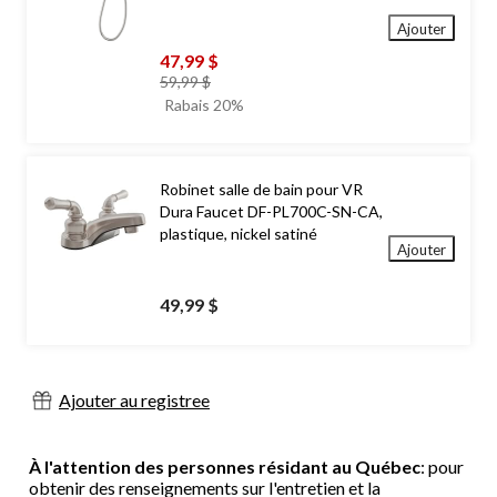
Ajouter
47,99 $
prix
59,99 $
était
Rabais 20%
59,99 $
Robinet salle de bain pour VR
Dura Faucet DF-PL700C-SN-CA,
plastique, nickel satiné
Ajouter
49,99 $
Ajouter au registree
À l'attention des personnes résidant au Québec
: pour
obtenir des renseignements sur l'entretien et la