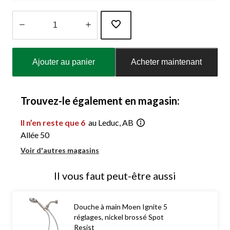
Quantité
mise
Ajouter au panier
Acheter maintenant
à
jour
à
1
Trouvez-le également en magasin:
Il n’en reste que 6
au Leduc, AB
Allée 50
Voir d'autres magasins
Il vous faut peut-être aussi
Douche à main Moen Ignite 5
réglages, nickel brossé Spot
Resist