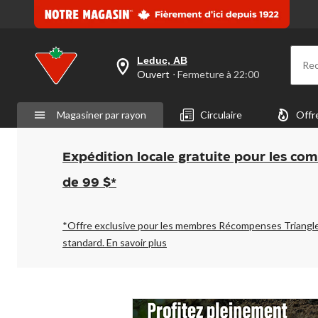
Leduc, AB
Re
votre
Ouvert
⋅ Fermeture à 22:00
magasin
préféré
est
Magasiner par rayon
Circulaire
Offr
Leduc,
AB,
courament
Ouvert,
Expédition locale gratuite pour les co
Fermeture
à
de 99 $*
à
22:00
cliquer
pour
*Offre exclusive pour les membres Récompenses Triangl
changer
standard.
En savoir plus