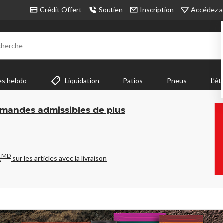
Accédez a
Crédit Offert
Soutien
Inscription
cherche
es hebdo
Liquidation
Patios
Pneus
L’ét
mmandes admissibles de plus
MD
e
sur les articles avec la livraison