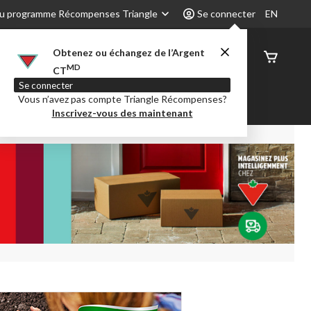
u programme Récompenses Triangle
Se connecter
EN
Obtenez ou échangez de l’Argent
État de
MD
CT
command
Se connecter
Vous n’avez pas compte Triangle Récompenses?
é
Party City
Centre-auto
Inscrivez-vous des maintenant