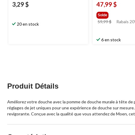
3,29 $
47,99 $
Solde
prix
59,99 $
Rabais 2
20 en stock
était
59,99 $
6 en stock
Produit Détails
Améliorez votre douche avec la pomme de douche murale à tête de p
réglages de jet uniques pour une expérience de douche sur mesure.
revigorante. Conçue avec la qualité que vous attendez de Moen, ce