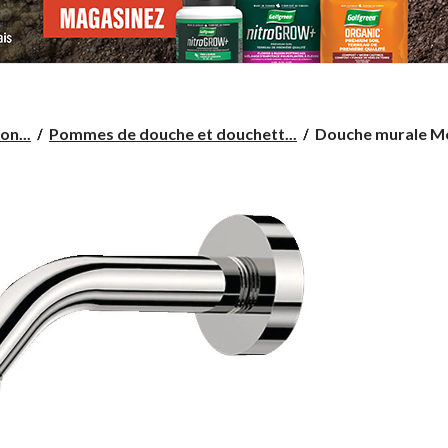
Douche
on...
Pommes de douche et douchett...
Douche murale Moe
murale
Moen
Ignite
à
5
réglages,
3,75
po,
chrome