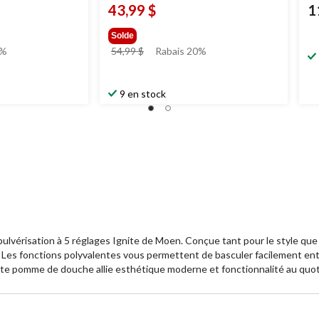
43,99 $
1
Solde
prix
0%
54,99 $
Rabais 20%
était
54,99 $
9 en stock
ulvérisation à 5 réglages Ignite de Moen. Conçue tant pour le style q
 Les fonctions polyvalentes vous permettent de basculer facilement ent
tte pomme de douche allie esthétique moderne et fonctionnalité au quot