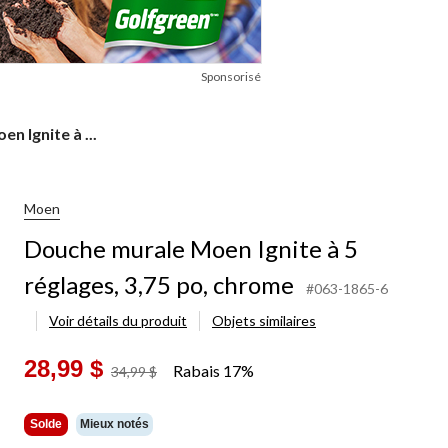
Sponsorisé
n Ignite à ...
Moen
Douche murale Moen Ignite à 5
réglages, 3,75 po, chrome
#063-1865-6
Voir détails du produit
Objets similaires
28,99 $
Rabais 17%
prix
34,99 $
était
34,99 $
Solde
Mieux notés