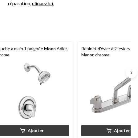
réparation,
cliquez ici.
uche à main 1 poignée
Moen
Adler,
Robinet d'évier à 2 leviers
Mo
rome
Manor, chrome
Ajouter
Ajouter