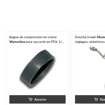
Bague de compression en cuivre
Douche à main
Moe
Waterline
pour raccords en PEX, 1/2
réglages, nickel bro
po, paq. 6
Ajouter
Aj