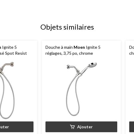
Objets similaires
n
Ignite 5
Douche à main
Moen
Ignite 5
Do
ssé Spot Resist
réglages, 3,75 po, chrome
ch
outer
Ajouter