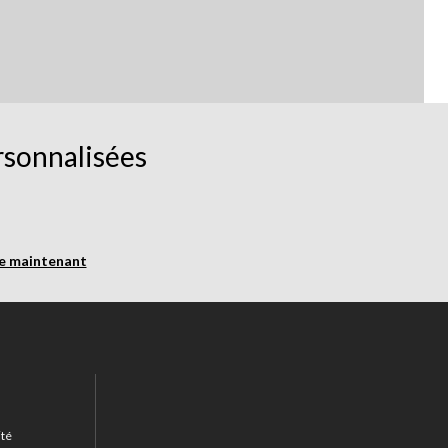
rsonnalisées
re maintenant
ité