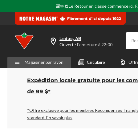
🎒✏️📒Le Retour en classe commence ici. Fai
Leduc, AB
Re
votre
Ouvert
⋅ Fermeture à 22:00
magasin
préféré
est
Magasiner par rayon
Circulaire
Offr
Leduc,
AB,
courament
Ouvert,
Expédition locale gratuite pour les co
Fermeture
à
de 99 $*
à
22:00
cliquer
pour
*Offre exclusive pour les membres Récompenses Triangl
changer
standard.
En savoir plus