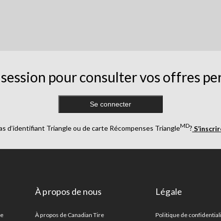
session pour consulter vos offres pe
Se connecter
MD
as d’identifiant Triangle ou de carte Récompenses Triangle
?
S’inscri
À propos de nous
Légale
re
À propos de Canadian Tire
Politique de confidential