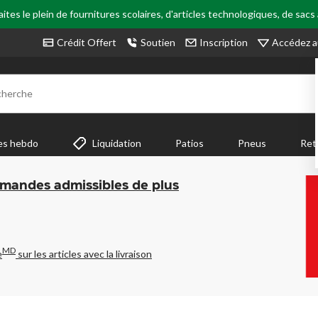
tes le plein de fournitures scolaires, d'articles technologiques, de sacs
Accédez a
Crédit Offert
Soutien
Inscription
cherche
es hebdo
Liquidation
Patios
Pneus
Ret
mmandes admissibles de plus
MD
e
sur les articles avec la livraison