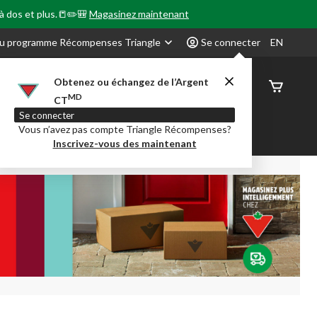
 à dos et plus.📒✏️🎒
Magasinez maintenant
u programme Récompenses Triangle
Se connecter
EN
Obtenez ou échangez de l’Argent
État de
MD
CT
command
Se connecter
Vous n’avez pas compte Triangle Récompenses?
our en Classe
Party City
Centre-auto
Inscrivez-vous des maintenant