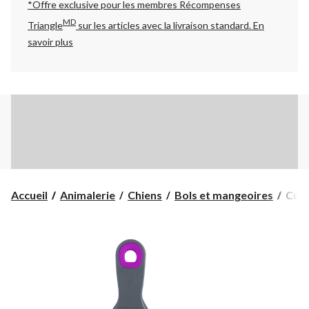
*Offre exclusive pour les membres Récompenses
MD
Triangle
sur les articles avec la livraison standard.
En
savoir plus
Cuill
Accueil
Animalerie
Chiens
Bols et mangeoires
Cuill
Cesa
Mill
Klip,
petit