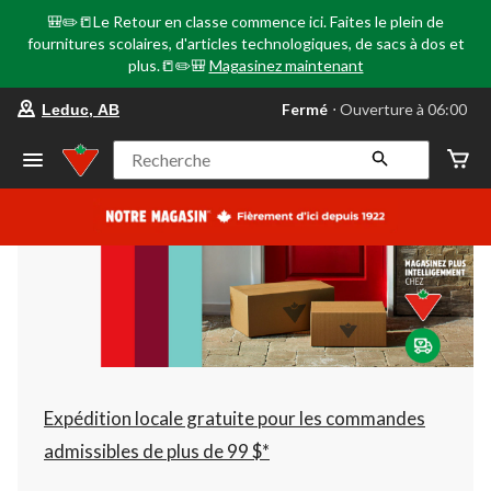
🎒✏️📒Le Retour en classe commence ici. Faites le plein de
fournitures scolaires, d'articles technologiques, de sacs à dos et
plus.📒✏️🎒
Magasinez maintenant
votre
Fermé
⋅ Ouverture à 06:00
Leduc, AB
magasin
préféré
est
Recherche
Leduc,
AB,
courament
Fermé,
Ouverture
à
à
06:00
cliquer
pour
changer
Expédition locale gratuite pour les commandes
admissibles de plus de 99 $*