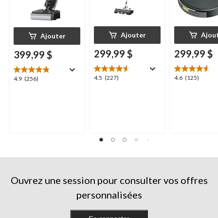
Ajouter
Ajou
Ajouter
299,99 $
299,99 $
399,99 $
4.5
4.6
4.5
(227)
4.6
(125)
4.9
4.9
(256)
étoile(s)
étoile(s)
étoile(s)
sur
sur
sur
5.
5.
5.
227
125
256
évaluations
évaluations
évaluations
Ouvrez une session pour consulter vos offres
personnalisées