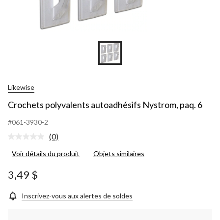
Likewise
Crochets polyvalents autoadhésifs Nystrom, paq. 6
#061-3930-2
(0)
Aucune
cote
Voir détails du produit
Objets similaires
pour
ce
produit.
3,49 $
Lien
vers
la
Inscrivez-vous aux alertes de soldes
même
page.