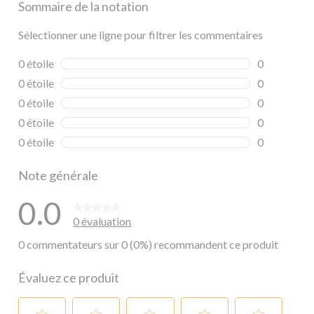
Sommaire de la notation
Sélectionner une ligne pour filtrer les commentaires
0 étoile
étoiles
0
0 commentai
0 étoile
étoiles
0
0 commentai
0 étoile
étoiles
0
0 commentai
0 étoile
étoiles
0
0 commentai
0 étoile
étoiles
0
0 commentai
Note générale
0.0
0 évaluation
0 commentateurs sur 0 (0%) recommandent ce produit
Évaluez ce produit