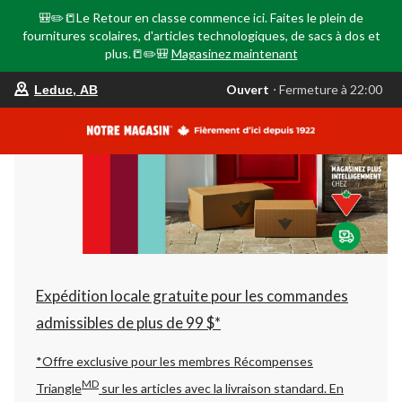
🎒✏️📒Le Retour en classe commence ici. Faites le plein de
fournitures scolaires, d'articles technologiques, de sacs à dos et
plus.📒✏️🎒
Magasinez maintenant
votre
Ouvert
⋅ Fermeture à 22:00
Leduc, AB
magasin
préféré
est
Leduc,
AB,
courament
Ouvert,
Fermeture
à
à
22:00
cliquer
pour
changer
Expédition locale gratuite pour les commandes
admissibles de plus de 99 $*
*Offre exclusive pour les membres Récompenses
MD
Triangle
sur les articles avec la livraison standard.
En