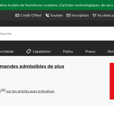
tes le plein de fournitures scolaires, d'articles technologiques, de sacs
Accédez a
Crédit Offert
Soutien
Inscription
cherche
es hebdo
Liquidation
Patios
Pneus
Ret
mmandes admissibles de plus
MD
e
sur les articles avec la livraison