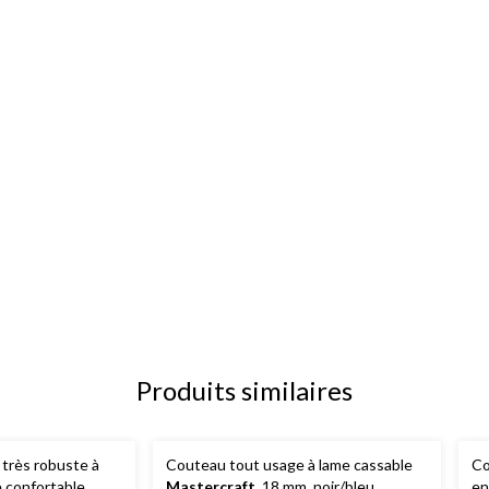
Produits similaires
très robuste à
Couteau tout usage à lame cassable
Co
e confortable
Mastercraft
, 18 mm, noir/bleu
en