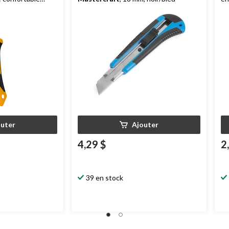
, 25 mm,
mm
outer
Ajouter
4,29 $
2
39 en stock