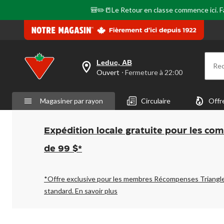
🎒✏️📒Le Retour en classe commence ici. Fai
Leduc, AB
Re
votre
Ouvert
⋅ Fermeture à 22:00
magasin
préféré
est
Magasiner par rayon
Circulaire
Offr
Leduc,
AB,
courament
Ouvert,
Expédition locale gratuite pour les co
Fermeture
à
de 99 $*
à
22:00
cliquer
pour
*Offre exclusive pour les membres Récompenses Triangl
changer
standard.
En savoir plus