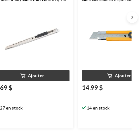
, argent
caoutchoutée
OLFA
Pro H-1 
mm, jaune/noir
Ajouter
Ajouter
,69 $
14,99 $
27 en stock
14 en stock