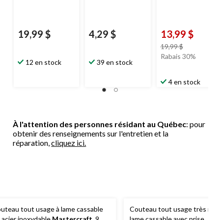
19,99 $
4,29 $
13,99 $
prix
19,99 $
était
Rabais 30%
12 en stock
39 en stock
19,99 $
4 en stock
À l'attention des personnes résidant au Québec
: pour
obtenir des renseignements sur l'entretien et la
réparation,
cliquez ici.
uteau tout usage à lame cassable
Couteau tout usage très rob
 acier inoxydable
Mastercraft
, 9
lame cassable avec prise