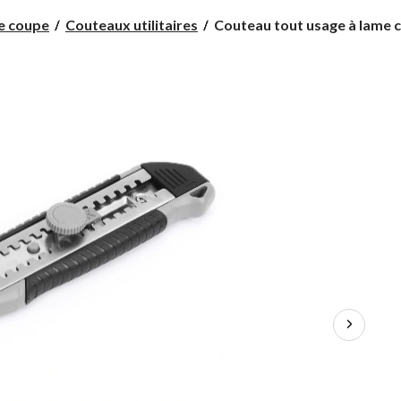
Couteau
de coupe
Couteaux utilitaires
Couteau tout usage à lame ca
tout
usage
à
lame
cassable
MAXIMUM,
25
mm,
argent/noir