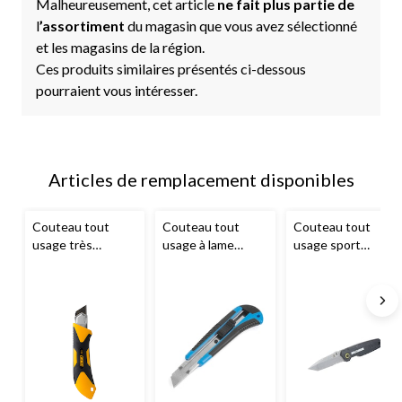
Malheureusement, cet article
ne fait plus partie de
l
’assortiment
du magasin que vous avez sélectionné
et les magasins de la région.
Ces produits similaires présentés ci-dessous
pourraient vous intéresser.
Articles de remplacement disponibles
Couteau tout
Couteau tout
Couteau tout
usage très
usage à lame
usage sport
robuste à lame
cassable
Maximum
, noir
cassable à prise
Mastercraft
, 18
confortable
OLFA
mm, noir/bleu
XH-1 1071858, 25
mm, jaune/noir