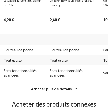
cassable
Mastercraft
, 18 mm,
en acier inoxydable
Mastercraft
, 9
cas
noir/bleu
mm, argent
107
4,29 $
2,69 $
19
Couteau de poche
Couteau de poche
La
Tout usage
Tout usage
To
Sans fonctionnalités
Sans fonctionnalités
Sa
avancées
avancées
Afficher plus de détails
Acheter des produits connexes