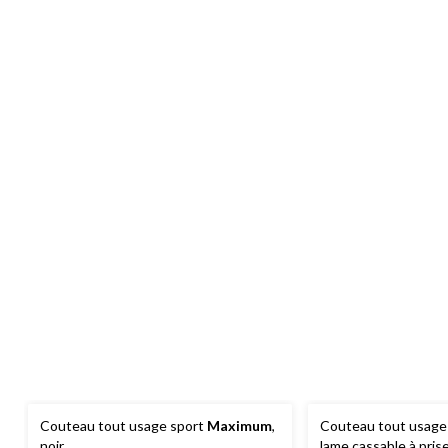
Couteau tout usage sport
Maximum
,
Couteau tout usage 
noir
lame cassable à pris