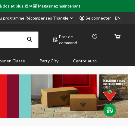
 à dos et plus.📒✏️🎒
Magasinez maintenant
u programme Récompenses Triangle
Se connecter
EN
État de
command
our en Classe
Party City
Centre-auto