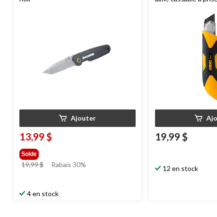
OLFA
XH-1 1071858
jaune/noir
Ajouter
Aj
13,99 $
19,99 $
Solde
prix
19,99 $
Rabais 30%
12 en stock
était
19,99 $
4 en stock