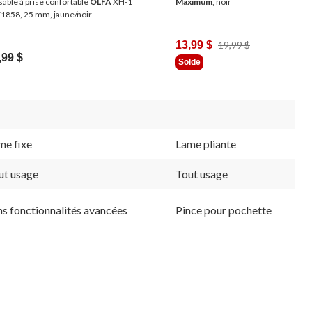
sable à prise confortable
OLFA
XH-1
Maximum
, noir
1858, 25 mm, jaune/noir
Prix
13,99 $
19,99 $
,99 $
Était
Solde
19,99 $
me fixe
Lame pliante
ut usage
Tout usage
ns fonctionnalités avancées
Pince pour pochette