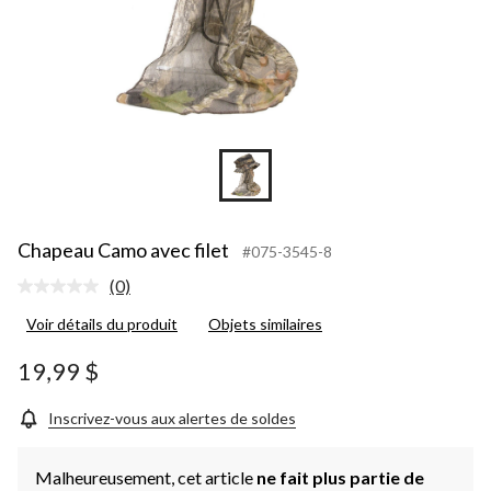
Chapeau Camo avec filet
#075-3545-8
(0)
Aucune
cote
Voir détails du produit
Objets similaires
pour
ce
produit.
19,99 $
Lien
vers
la
Inscrivez-vous aux alertes de soldes
même
page.
Malheureusement, cet article
ne fait plus partie de