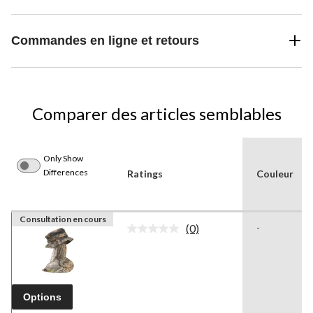
Commandes en ligne et retours
Comparer des articles semblables
Only Show
Differences
Ratings
Couleur
Consultation en cours
(0)
-
Aucune
cote
pour
ce
produit.
Lien
Options
vers
la