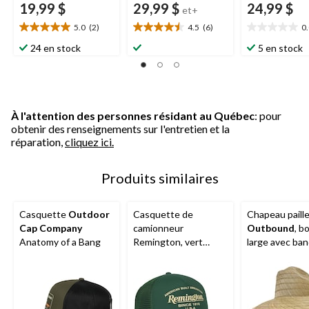
19,99 $
29,99 $
24,99 $
et+
5.0
(2)
4.5
(6)
0
5.0
4.5
0.0
étoile(s)
étoile(s)
étoile(s)
24 en stock
5 en stock
sur
sur
sur
5.
5.
5.
2
6
évaluations
évaluations
À l'attention des personnes résidant au Québec
: pour
obtenir des renseignements sur l'entretien et la
réparation,
cliquez ici.
Produits similaires
Casquette
Outdoor
Casquette de
Chapeau paill
Cap Company
camionneur
Outbound
, b
Anatomy of a Bang
Remington, vert
large avec ba
chasseur/foncé
élastique, natu
tailles variées