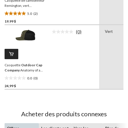
Casquette de camionneur
même
page.
Remington, vert
chasseur/foncé
5.0
(2)
5.0
19,99 $
étoile(s)
sur
(0)
Vert
5.
Aucune
cote
2
pour
évaluations
ce
produit.
Lien
vers
Casquette
Outdoor Cap
la
même
Company
Anatomy of a
page.
Bang
0.0
(0)
0.0
24,99 $
étoile(s)
sur
5.
Acheter des produits connexes