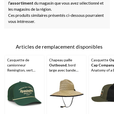
l
’assortiment
du magasin que vous avez sélectionné et
les magasins de la région.
Ces produits similaires présentés ci-dessous pourraient
vous intéresser.
Articles de remplacement disponibles
Casquette de
Chapeau paille
Casquette
Ou
camionneur
Outbound
, bord
Cap Compan
Remington, vert
large avec bande
Anatomy of a
chasseur/foncé
élastique, naturel,
tailles variées