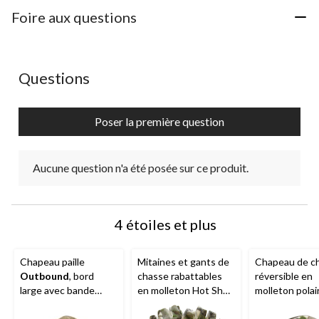
à
à
à
à
à
1
2
3
4
5
Foire aux questions
étoile.
étoiles.
étoiles.
étoiles.
étoiles.
Cette
Cette
Cette
Cette
Cette
action
action
action
action
action
ouvrira
ouvrira
ouvrira
ouvrira
ouvrira
Aucune question n'a été posée sur ce produit.
Questions
le
le
le
le
le
formulaire
formulaire
formulaire
formulaire
formulaire
de
de
de
de
de
Poser la première question
soumission.
soumission.
soumission.
soumission.
soumission.
Aucune question n'a été posée sur ce produit.
4 étoiles et plus
Chapeau paille
Mitaines et gants de
Chapeau de c
Outbound
, bord
chasse rabattables
réversible en
large avec bande
en molleton Hot Shot
molleton polai
élastique, naturel,
pour jeunes avec
chaud Hot Sho
tailles variées
prise antidérapante
femmes,