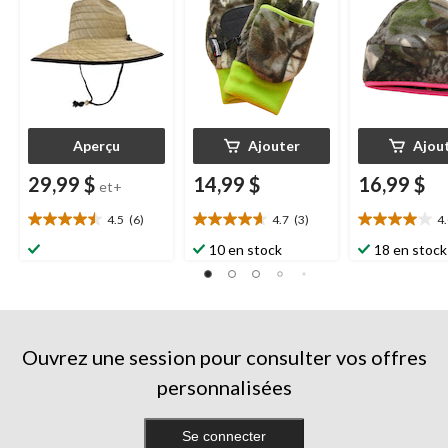
et doublure chaude
camouflage/r
Thinsulate,
camouflage
Aperçu
Ajouter
Ajou
29,99 $
14,99 $
16,99 $
et+
4.5
(6)
4.7
(3)
4
4.5
4.7
4.0
étoile(s)
étoile(s)
étoile(s)
10 en stock
18 en stock
sur
sur
sur
5.
5.
5.
6
3
1
évaluations
évaluations
évaluation
Ouvrez une session pour consulter vos offres
personnalisées
Se connecter