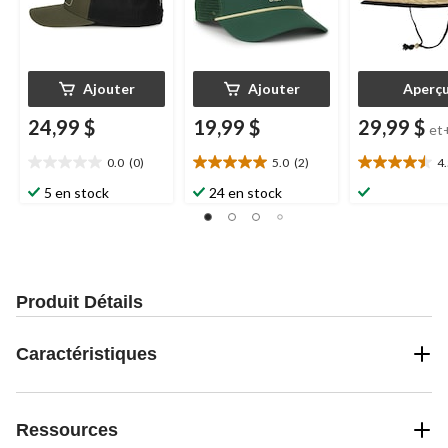
Ajouter
Ajouter
Aperç
24,99 $
19,99 $
29,99 $
et
0.0
(0)
5.0
(2)
4
0.0
5.0
4.5
étoile(s)
étoile(s)
étoile(s)
5 en stock
24 en stock
sur
sur
sur
5.
5.
5.
2
6
évaluations
évaluations
Produit Détails
Caractéristiques
Ressources