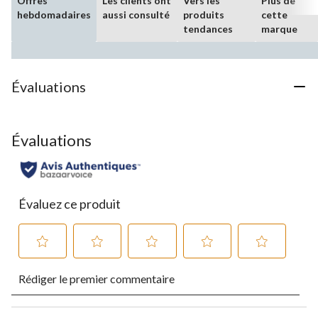
Offres
Les clients ont
Vers les
Plus de
hebdomadaires
aussi consulté
produits
cette
tendances
marque
Évaluations
Évaluations
Évaluez ce produit
Sélectionnez
Sélectionnez
Sélectionnez
Sélectionnez
Sélectionnez
Rédiger le premier commentaire
pour
pour
pour
pour
pour
évaluer
évaluer
évaluer
évaluer
évaluer
l'article
l'article
l'article
l'article
l'article