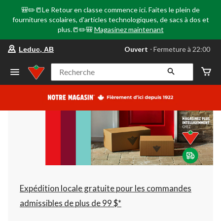
🎒✏️📒Le Retour en classe commence ici. Faites le plein de
fournitures scolaires, d'articles technologiques, de sacs à dos et
plus.📒✏️🎒
Magasinez maintenant
votre
Ouvert
⋅ Fermeture à 22:00
Leduc, AB
magasin
préféré
est
Recherche
Leduc,
AB,
courament
Ouvert,
Fermeture
à
à
22:00
cliquer
pour
changer
Expédition locale gratuite pour les commandes
admissibles de plus de 99 $*