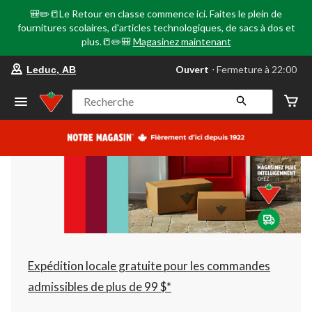
🎒✏️📒Le Retour en classe commence ici. Faites le plein de
fournitures scolaires, d'articles technologiques, de sacs à dos et
plus.📒✏️🎒
Magasinez maintenant
votre
Ouvert
⋅ Fermeture à 22:00
Leduc, AB
magasin
préféré
est
Recherche
Leduc,
AB,
courament
Ouvert,
Fermeture
à
à
22:00
cliquer
pour
changer
Expédition locale gratuite pour les commandes
admissibles de plus de 99 $*