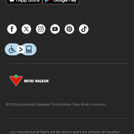
© 2026 La Société Canadian Tire Limitée. Tous droits réservés.
△Le manufacturier/fabricant des pneus que vous achetez et Canadian