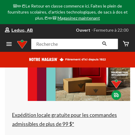
🎒✏️📒Le Retour en classe commence ici. Faites le plein de
fournitures scolaires, d'articles technologiques, de sacs à dos et
plus.📒✏️🎒
Magasinez maintenant
votre
Ouvert
⋅ Fermeture à 22:00
Leduc, AB
magasin
préféré
est
Recherche
Leduc,
AB,
courament
Ouvert,
Fermeture
à
à
22:00
cliquer
pour
changer
Expédition locale gratuite pour les commandes
admissibles de plus de 99 $*