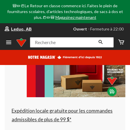
🎒✏️📒Le Retour en classe commence ici. Faites le plein de
fournitures scolaires, d'articles technologiques, de sacs à dos et
plus.📒✏️🎒
Magasinez maintenant
votre
Ouvert
⋅ Fermeture à 22:00
Leduc, AB
magasin
préféré
est
Recherche
Leduc,
AB,
courament
Ouvert,
Fermeture
à
à
22:00
cliquer
pour
changer
Expédition locale gratuite pour les commandes
admissibles de plus de 99 $*