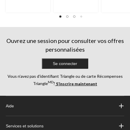
évaluation
évaluations
évaluations
Ouvrez une session pour consulter vos offres
personnalisées
Se connecter
Vous n’avez pas d’identifiant Triangle ou de carte Récompenses
MD
Triangle
?
S’inscrire maintenant
Aide
Services et solutions