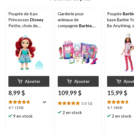
Poupée de 6 po
Garderie pour
Poupée
Barbi
Princesses
Disney
animaux de
base Barbie Y
Petite, choix de
compagnie
Barbie
,
Be Anything, s
styles, 3 ans et plus
plus de 30
carrière, choix 
accessoires, 3 ans et
ans et plus
plus
Ajouter
Ajouter
Ajou
8,99 $
109,99 $
15,99 $
5.0
(1)
5.0
4.7
4.7
4.7
(158)
4.7
(404)
étoile(s)
2 en stock
étoile(s)
étoile(s)
9 en stock
2 en stock
sur
sur
sur
5.
5.
5.
1
158
404