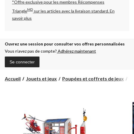
*Offre exclusive pour les membres Récompenses
MD
Triangle
sur les articles avec la livraison standard.
En
savoir plus
Ouvrez une session pour consulter vos offres personnalisées
Vous n’avez pas de compte?
Adhérez maintenant
Se connecter
Ca
Accueil
Jouets et jeux
Poupées et coffrets de jeux
C
de
po
Pl