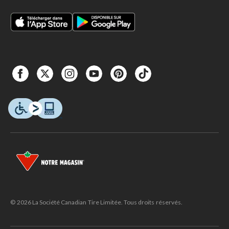
© 2026 La Société Canadian Tire Limitée. Tous droits réservés.