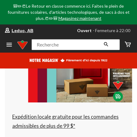
🎒✏️📒Le Retour en classe commence ici. Faites le plein de
fournitures scolaires, d'articles technologiques, de sacs à dos et
plus.📒✏️🎒
Magasinez maintenant
votre
Ouvert
⋅ Fermeture à 22:00
Leduc, AB
magasin
préféré
est
Recherche
Leduc,
AB,
courament
Ouvert,
Fermeture
à
à
22:00
cliquer
pour
changer
Expédition locale gratuite pour les commandes
admissibles de plus de 99 $*