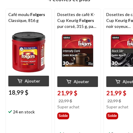
Café moulu
Folgers
Dosettes de café K-
Dosettes de c
Classique, 816 g
Cup Keurig
Folgers
Cup Keurig
Fo
pur corsé, 315 g, paq.
noir soyeux
30
torréfaction f
240 g, paq. 30
Ajouter
Ajouter
Ajou
18,99 $
21,99 $
21,99 $
prix
prix
22,99 $
22,99 $
était
était
Super achat
Super achat
24 en stock
22,99 $
22,99
Solde
Solde