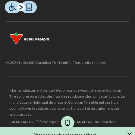
© 2026 La Société Canadian Tire Limitée. Tous droits réservés.
△Le manufacturier/fabricant des pneus que vous achetez et Canadian
Tire sont responsables des frais de recyclage inclus sur cette facture. Le
manufacturier/fabricant de pneus et Canadian Tire utilisent ces frais
pour défrayer le coût de la collecte, du transport et du traitement des
pneus usagés.
MD
CANADIAN TIRE
et le logo du triangle CANADIAN TIRE sont des
marques de commerce déposées de la Société Canadian Tire Limitée.
Obtenez les plus récentes offres!