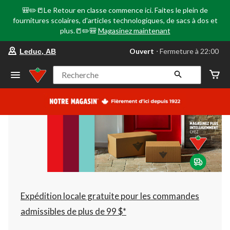
🎒✏️📒Le Retour en classe commence ici. Faites le plein de
fournitures scolaires, d'articles technologiques, de sacs à dos et
plus.📒✏️🎒
Magasinez maintenant
votre
Ouvert
⋅ Fermeture à 22:00
Leduc, AB
magasin
préféré
est
Recherche
Leduc,
AB,
courament
Ouvert,
Fermeture
à
à
22:00
cliquer
pour
changer
Expédition locale gratuite pour les commandes
admissibles de plus de 99 $*