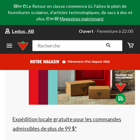
🎒✏️📒Le Retour en classe commence ici. Faites le plein de
fournitures scolaires, d'articles technologiques, de sacs à dos et
plus.📒✏️🎒
Magasinez maintenant
votre
Ouvert
⋅ Fermeture à 22:00
Leduc, AB
magasin
préféré
est
Recherche
Leduc,
AB,
courament
Ouvert,
Fermeture
à
à
22:00
cliquer
pour
changer
Expédition locale gratuite pour les commandes
admissibles de plus de 99 $*