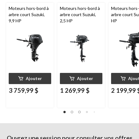
Moteurs hors-bord à
Moteurs hors-bord à
Moteurs hors-
arbre court Suzuki,
arbre court Suzuki,
arbre court Su
9,9 HP
2,5 HP
HP
Ajouter
Ajouter
Ajou
3 759,99 $
1 269,99 $
2 199,99 
Ouvrez une session pour consulter vos offres