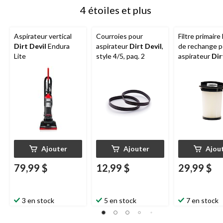
4 étoiles et plus
Aspirateur vertical
Courroies pour
Filtre primair
Dirt Devil
Endura
aspirateur
Dirt Devil
,
de rechange p
Lite
style 4/5, paq. 2
aspirateur
Dir
F95, paq. 1
Ajouter
Ajouter
Ajou
79,99 $
12,99 $
29,99 $
3 en stock
5 en stock
7 en stock