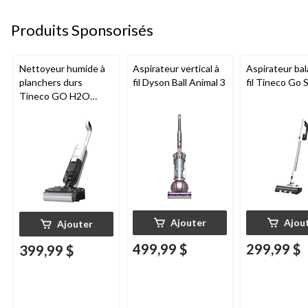
Produits Sponsorisés
Nettoyeur humide à
Aspirateur vertical à
Aspirateur bal
planchers durs
fil Dyson Ball Animal 3
fil Tineco Go S
Tineco GO H2O
HammerHead
Ajouter
Ajou
Ajouter
499,99 $
299,99 $
399,99 $