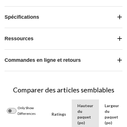
Spécifications
Ressources
Commandes en ligne et retours
Comparer des articles semblables
Hauteur
Largeur
Only Show
du
du
Differences
Ratings
paquet
paquet
(po)
(po)