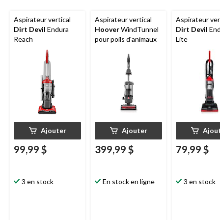
Aspirateur vertical
Aspirateur vertical
Aspirateur ver
Dirt Devil
Endura
Hoover
WindTunnel
Dirt Devil
End
Reach
pour poils d'animaux
Lite
Ajouter
Ajouter
Ajou
99,99 $
399,99 $
79,99 $
3 en stock
En stock en ligne
3 en stock