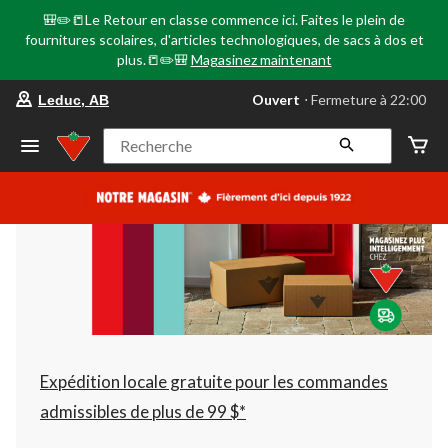
🎒✏️📒Le Retour en classe commence ici. Faites le plein de
fournitures scolaires, d'articles technologiques, de sacs à dos et
plus.📒✏️🎒
Magasinez maintenant
votre
Ouvert
⋅ Fermeture à 22:00
Leduc, AB
magasin
préféré
est
Recherche
Leduc,
AB,
courament
Ouvert,
Fermeture
à
à
22:00
cliquer
pour
changer
Expédition locale gratuite pour les commandes
admissibles de plus de 99 $*