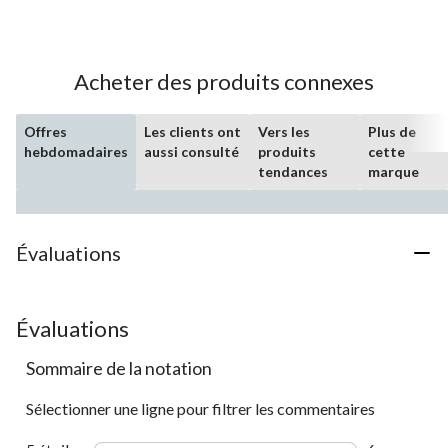
sur
5.
57
évaluations
Acheter des produits connexes
Offres
Les clients ont
Vers les
Plus de
hebdomadaires
aussi consulté
produits
cette
tendances
marque
Évaluations
Évaluations
Sommaire de la notation
Sélectionner une ligne pour filtrer les commentaires