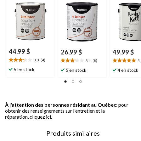
couleurs foncées
Premier
44,99 $
26,99 $
49,99 $
3.3
(4)
3.1
(8)
5
3.3
3.1
5.0
étoile(s)
étoile(s)
étoile(s)
5 en stock
5 en stock
4 en stock
sur
sur
sur
5.
5.
5.
4
8
22
évaluations
évaluations
évaluations
À l'attention des personnes résidant au Québec
: pour
obtenir des renseignements sur l'entretien et la
réparation,
cliquez ici.
Produits similaires