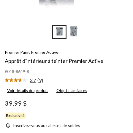
Premier Paint Premier Active
Apprêt d'intérieur à teinter Premier Active
#048-8649-8
3.7
(9)
Lire
les
Voir détails du produit
Objets similaires
9
commentaires.
Lien
39,99 $
vers
la
même
Exclusivité
page.
Inscrivez-vous aux alertes de soldes