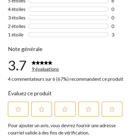
5 étoiles
étoiles
6
6 commentai
4 étoiles
étoiles
0
0 commentai
3 étoiles
étoiles
0
0 commentai
2 étoiles
étoiles
0
0 commentai
1 étoile
étoiles
3
3 commentai
Note générale
3.7
9 évaluations
4 commentateurs sur 6 (67%) recommandent ce produit
Évaluez ce produit
Sélectionnez
Sélectionnez
Sélectionnez
Sélectionnez
Sélectionnez
Pour ajouter un avis, vous devrez fournir une adresse
pour
pour
pour
pour
pour
évaluer
évaluer
évaluer
évaluer
évaluer
courriel valide à des fins de vérification.