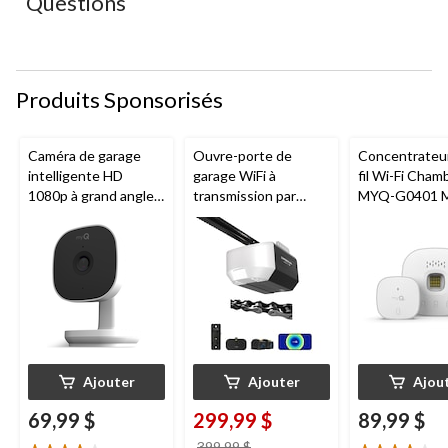
Questions
Produits Sponsorisés
Caméra de garage
Ouvre-porte de
Concentrateu
intelligente HD
garage WiFi à
fil Wi-Fi Cham
1080p à grand angle
transmission par
MYQ-G0401 
Chamberlain, vision
chaîne de 1/2 HP
pour porte de
nocturne, résistante
Chamberlain
aux intempéries
Ajouter
Ajouter
Ajou
69,99 $
299,99 $
89,99 $
prix
399,99 $