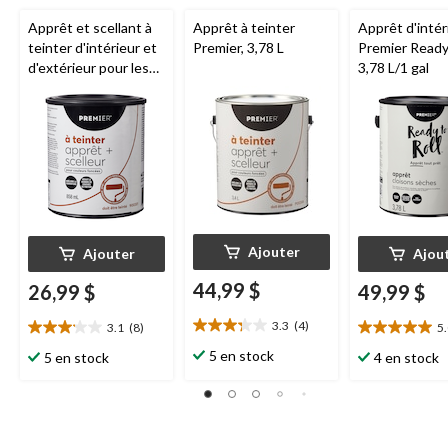
Apprêt et scellant à
Apprêt à teinter
Apprêt d'intér
teinter d'intérieur et
Premier, 3,78 L
Premier Ready 
d'extérieur pour les
3,78 L/1 gal
couleurs foncées
Premier
Ajouter
Ajouter
Ajou
44,99 $
26,99 $
49,99 $
3.3
(4)
3.1
(8)
5
3.3
3.1
5.0
étoile(s)
étoile(s)
étoile(s)
5 en stock
5 en stock
4 en stock
sur
sur
sur
5.
5.
5.
4
8
22
évaluations
évaluations
évaluations