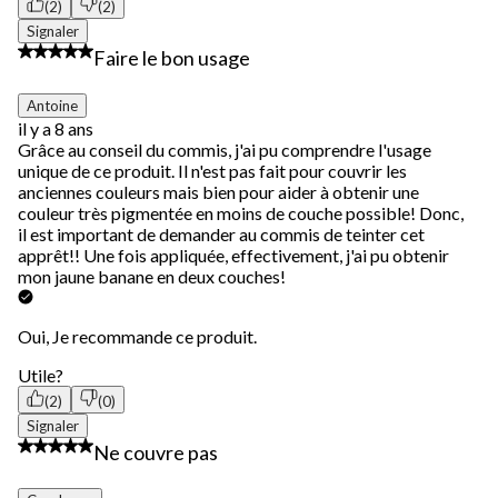
(2)
(2)
Signaler
5 étoile(s) sur 5.
Faire le bon usage
Antoine
il y a 8 ans
Grâce au conseil du commis, j'ai pu comprendre l'usage
unique de ce produit. Il n'est pas fait pour couvrir les
anciennes couleurs mais bien pour aider à obtenir une
couleur très pigmentée en moins de couche possible! Donc,
il est important de demander au commis de teinter cet
apprêt!! Une fois appliquée, effectivement, j'ai pu obtenir
mon jaune banane en deux couches!
Oui, Je recommande ce produit.
Utile?
(2)
(0)
Signaler
1 étoile(s) sur 5.
Ne couvre pas