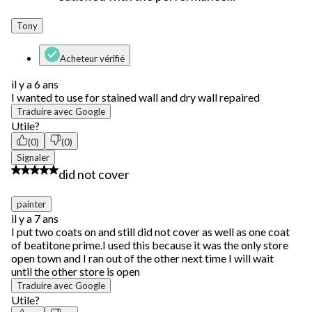
Tony
Acheteur vérifié
il y a 6 ans
I wanted to use for stained wall and dry wall repaired
Traduire avec Google
Utile?
(0)
(0)
Signaler
1 étoile(s) sur 5.
did not cover
painter
il y a 7 ans
I put two coats on and still did not cover as well as one coat
of beatitone prime.I used this because it was the only store
open town and I ran out of the other next time I will wait
until the other store is open
Traduire avec Google
Utile?