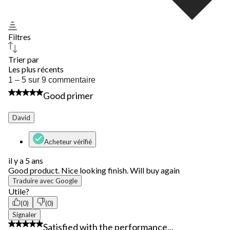
Filtres
Trier par
Les plus récents
1
1 – 5 sur 9 commentaire
à
5 étoile(s) sur 5.
Good primer
5
sur
9
David
commentaire.
Acheteur vérifié
il y a 5 ans
Good product. Nice looking finish. Will buy again
Traduire avec Google
Utile?
(0)
(0)
Signaler
5 étoile(s) sur 5.
Satisfied with the performance...