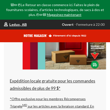
🎒✏️📒Le Retour en classe commence ici. Faites le plein de
fournitures scolaires, d'articles technologiques, de sacs à dos et
plus.📒✏️🎒
Magasinez maintenant
votre
Ouvert
⋅ Fermeture à 22:00
Leduc, AB
magasin
préféré
est
Leduc,
AB,
courament
Ouvert,
Fermeture
à
à
22:00
cliquer
pour
changer
Expédition locale gratuite pour les commandes
admissibles de plus de 99 $*
*Offre exclusive pour les membres Récompenses
MD
Triangle
sur les articles avec la livraison standard.
En