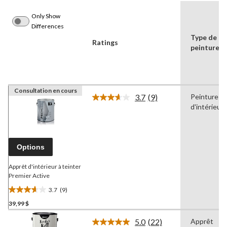
Only Show
Differences
Type de
Ratings
peinture
Consultation en cours
3.7
(9)
Peinture
Lire
d'intérieur
les
9
commentaires.
Lien
vers
Options
la
même
page.
Apprêt d'intérieur à teinter
Premier Active
3.7
(9)
3.7
39,99 $
étoile(s)
sur
5.0
(22)
Apprêt
5.
Lire