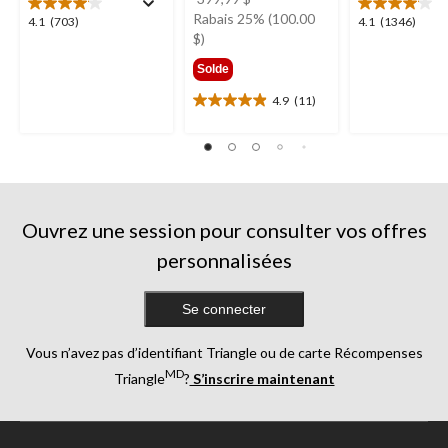
était
Rabais 25% (100.00
4.1
4.1
4.1
(703)
4.1
(1346)
399,99 $
$)
étoile(s)
étoile(s)
sur
sur
Solde
5.
5.
703
1346
4.9
(11)
4.9
évaluations
évaluations
étoile(s)
sur
5.
11
évaluations
Ouvrez une session pour consulter vos offres
personnalisées
Se connecter
Vous n’avez pas d’identifiant Triangle ou de carte Récompenses
MD
Triangle
?
S’inscrire maintenant