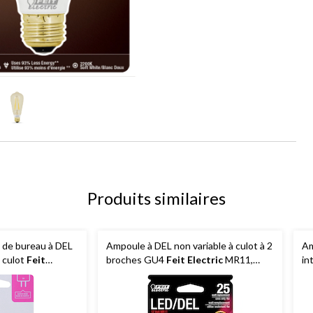
Produits similaires
 de bureau à DEL
Ampoule à DEL non variable à culot à 2
Am
à culot
Feit
broches GU4
Feit Electric
MR11,
in
170 lumens, blanc
3000K, 240 lumens, blanc chaud, 25 W
lu