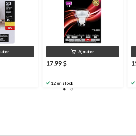
outer
Ajouter
17,99 $
1
12 en stock