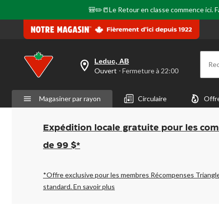
🎒✏️📒Le Retour en classe commence ici. Fai
Leduc, AB
Re
votre
Ouvert
⋅ Fermeture à 22:00
magasin
préféré
est
Magasiner par rayon
Circulaire
Offr
Leduc,
AB,
courament
Ouvert,
Expédition locale gratuite pour les co
Fermeture
à
de 99 $*
à
22:00
cliquer
pour
*Offre exclusive pour les membres Récompenses Triangl
changer
standard.
En savoir plus