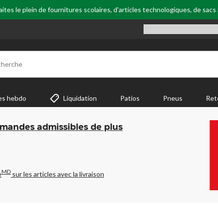
tes le plein de fournitures scolaires, d'articles technologiques, de sacs
cherche
es hebdo
Liquidation
Patios
Pneus
Ret
mmandes admissibles de plus
MD
e
sur les articles avec la livraison