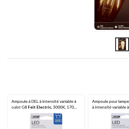
Ampoule à DEL à intensité variable à
Ampoule pour lampe
culot G8
Feit Electric
, 3000K, 170
à intensité variable 
lumens, blanc chaud, 20 W
Electric
G4, 3000K, 
chaud, 20 W