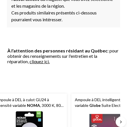
et les magasins de la région.
Ces produits similaires présentés ci-dessous
pourraient vous intéresser.
À l'attention des personnes résidant au Québec
: pour
obtenir des renseignements sur l'entretien et la
réparation,
cliquez ici.
poule à DEL à culot GU24 à
Ampoule à DEL intelligente à 
tensité variable
NOMA
, 3000 K, 800
variable
Globe
Suite Electric
mens, blanc chaud, 60 W
lumens, blanc ajustable, équiv
60 W