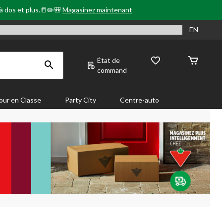
 à dos et plus.📒✏️🎒
Magasinez maintenant
EN
État de
command
our en Classe
Party City
Centre-auto