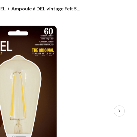
Ampoule
DEL
Ampoule à DEL vintage Feit S...
à
DEL
vintage
Feit
ST19,
60
W,
intensité
variable